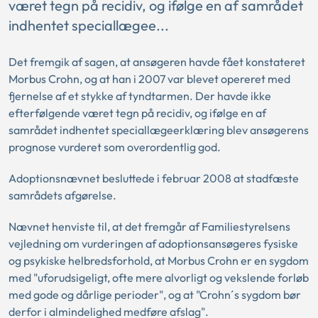
været tegn på recidiv, og ifølge en af samrådet
indhentet speciallægee...
Det fremgik af sagen, at ansøgeren havde fået konstateret
Morbus Crohn, og at han i 2007 var blevet opereret med
fjernelse af et stykke af tyndtarmen. Der havde ikke
efterfølgende været tegn på recidiv, og ifølge en af
samrådet indhentet speciallægeerklæring blev ansøgerens
prognose vurderet som overordentlig god.
Adoptionsnævnet besluttede i februar 2008 at stadfæste
samrådets afgørelse.
Nævnet henviste til, at det fremgår af Familiestyrelsens
vejledning om vurderingen af adoptionsansøgeres fysiske
og psykiske helbredsforhold, at Morbus Crohn er en sygdom
med "uforudsigeligt, ofte mere alvorligt og vekslende forløb
med gode og dårlige perioder", og at "Crohn´s sygdom bør
derfor i almindelighed medføre afslag".