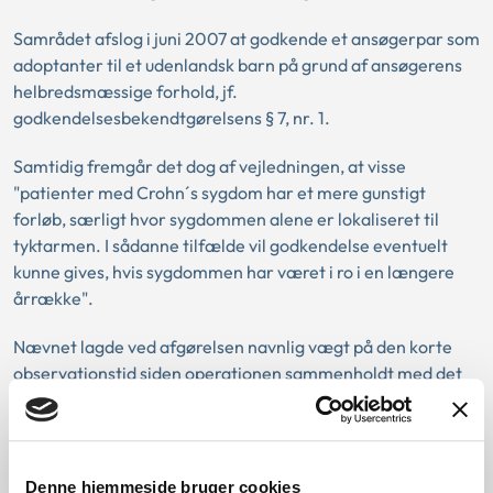
Samrådet afslog i juni 2007 at godkende et ansøgerpar som
adoptanter til et udenlandsk barn på grund af ansøgerens
helbredsmæssige forhold, jf.
godkendelsesbekendtgørelsens § 7, nr. 1.
Samtidig fremgår det dog af vejledningen, at visse
"patienter med Crohn´s sygdom har et mere gunstigt
forløb, særligt hvor sygdommen alene er lokaliseret til
tyktarmen. I sådanne tilfælde vil godkendelse eventuelt
kunne gives, hvis sygdommen har været i ro i en længere
årrække".
Nævnet lagde ved afgørelsen navnlig vægt på den korte
observationstid siden operationen sammenholdt med det
uforudsigelige forløb af sygdommen. På tidspunktet for
afgørelsen var der på denne baggrund efter nævnets
opfattelse ikke tilstrækkelig sikkerhed for, at et
adoptionsforløb ville være til barnets bedste.
Denne hjemmeside bruger cookies