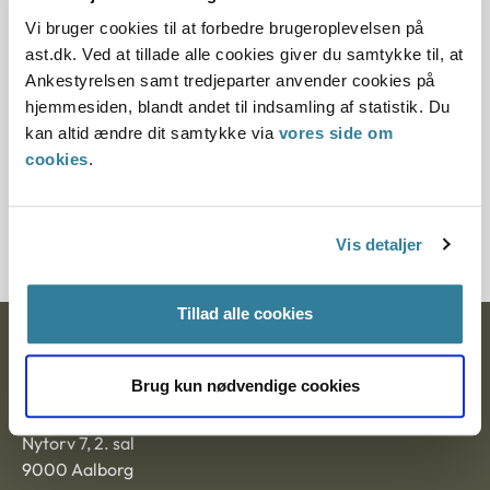
Vi bruger cookies til at forbedre brugeroplevelsen på
Det var dog nævnets opfattelse, at ansøgerens Morbus
ast.dk. Ved at tillade alle cookies giver du samtykke til, at
Crohn sygdom ikke længere vil være til hinder for
Ankestyrelsen samt tredjeparter anvender cookies på
godkendelse efter 2 års symptomfrihed regnet fra ophøret
hjemmesiden, blandt andet til indsamling af statistik. Du
af ansøgerens prednisolon behandling, hvis der på dette
kan altid ændre dit samtykke via
vores side om
tidspunkt samtidig ikke påvises slimhindeforandringer i
cookies
.
tarmen. Nævnet anførte i den forbindelse, at det vil være
uden betydning for vurderingen, om ansøgeren i løbet af de
kommende 2 år har modtaget forebyggende behandling
med Imurel.
Vis detaljer
Tillad alle cookies
Ankestyrelsen
Brug kun nødvendige cookies
Postadresse:
Nytorv 7, 2. sal
9000 Aalborg