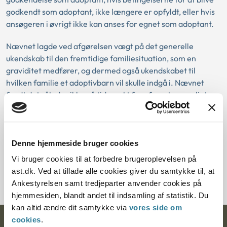
godkendt som adoptant, ikke længere er opfyldt, eller hvis
ansøgeren i øvrigt ikke kan anses for egnet som adoptant.
Nævnet lagde ved afgørelsen vægt på det generelle
ukendskab til den fremtidige familiesituation, som en
graviditet medfører, og dermed også ukendskabet til
hvilken familie et adoptivbarn vil skulle indgå i. Nævnet
fandt det således ikke på tidspunkt for afgørelsen muligt
med den fornødne sikkerhed at vurdere, hvilken betydning
det at få et barn vil have for ansøgerne som familie og for
deres ressourcer som helhed og i forhold til et adoptivbarn.
Denne hjemmeside bruger cookies
Nævnet var på den baggrund enig med samrådet i, at det
Vi bruger cookies til at forbedre brugeroplevelsen på
ikke med tilstrækkelig sikkerhed kunne lægges til grund, at
ast.dk. Ved at tillade alle cookies giver du samtykke til, at
et adoptionsforløb ville være til barnets bedste.
Ankestyrelsen samt tredjeparter anvender cookies på
hjemmesiden, blandt andet til indsamling af statistik. Du
kan altid ændre dit samtykke via
vores side om
cookies
.