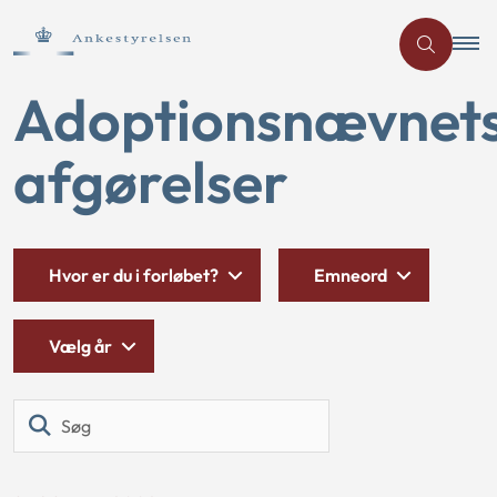
Adoptionsnævnet
afgørelser
Hvor er du i forløbet?
Emneord
Vælg år
Søg