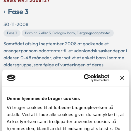
SAGS NR.: 2008-27
Fase 3
30-11-2008
Fase 3
Barn nr. 2 eller 3, Biologisk barn, Flergangsadoptanter
Samrådet afslog i september 2008 at godkende et
ansøgerpar som adoptanter til et udenlandsk søskendepar i
alderen 0-48 måneder, alternativt et enkelt barn i samme
aldersgruppe, som følge af vurderingen af deres
ressourcer.
SAGS NR.: 2008-34
Fase 3
Denne hjemmeside bruger cookies
Vi bruger cookies til at forbedre brugeroplevelsen på
30-11-2008
ast.dk. Ved at tillade alle cookies giver du samtykke til, at
Fase 3
Fertilitetsbehandling
Ankestyrelsen samt tredjeparter anvender cookies på
Samrådet afslog i juli 2008 at godkende et ansøgerpar som
hjemmesiden, blandt andet til indsamling af statistik. Du