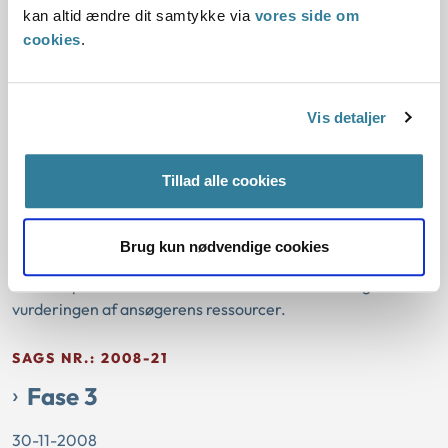
adoptanter til et udenlandsk barn, da det var samrådets
kan altid ændre dit samtykke via
vores side om
vurdering, at ansøgernes fortsatte fertilitetsbehandling
cookies
.
skabte tvivl om deres parathed til adoption.
SAGS NR.: 2008-24
Vis detaljer
Fase 3
Tillad alle cookies
30-11-2008
Fase 3
Enlig ansøger
Brug kun nødvendige cookies
Samrådet afslog i juli 2008 at godkende en enlig ansøger
som adoptant til et barn i alderen 14-15 år som følge af
vurderingen af ansøgerens ressourcer.
SAGS NR.: 2008-21
Fase 3
30-11-2008