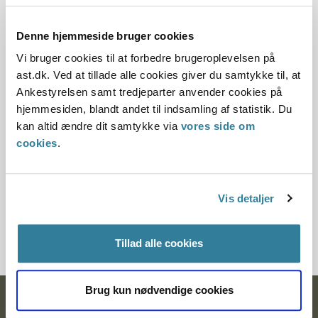
bedømmelsen af adoptionsansøgeres helbredsforhold skal
lægges vægt på, om ansøgeren lider af en sygdom, der
medfører en betydelig risiko for et belastende og
Denne hjemmeside bruger cookies
langvarigt sygdoms-, behandlings- og/eller
Vi bruger cookies til at forbedre brugeroplevelsen på
indlæggelsesforløb. I sådanne tilfælde må der foretages en
ast.dk. Ved at tillade alle cookies giver du samtykke til, at
vurdering af, hvordan sygdommen influerer på dagligdagen
Ankestyrelsen samt tredjeparter anvender cookies på
i familien samt på ansøgerens evne til at tilgodese barnets
hjemmesiden, blandt andet til indsamling af statistik. Du
behov for omsorg, nærhed, udfordringer og oplevelser.
kan altid ændre dit samtykke via
vores side om
cookies
.
Den omstændighed, at den ene af ægtefællerne er rask,
kan som udgangspunkt ikke kompensere for, at den anden
ægtefælle lider af en sygdom, der indicerer et betydeligt
Vis detaljer
belastende sygdomsforløb. Det skal således søges sikret, at
begge adoptanter vil være i stand til at tage vare på barnet
i hele dets opvækst.
Tillad alle cookies
Brug kun nødvendige cookies
Ankestyrelsen