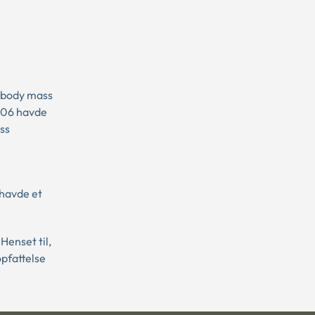
t body mass
2006 havde
ass
 havde et
enset til,
opfattelse