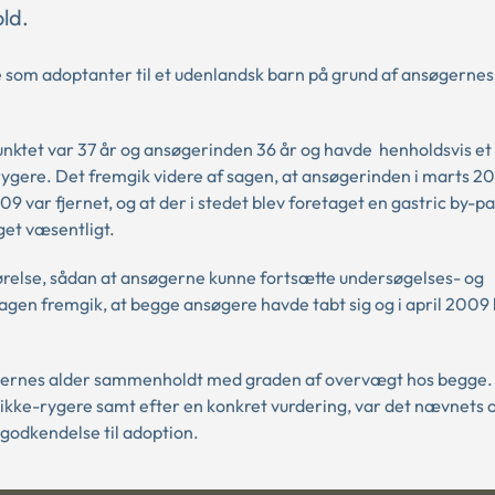
ld.
som adoptanter til et udenlandsk barn på grund af ansøgernes
unktet var 37 år og ansøgerinden 36 år og havde henholdsvis e
rygere. Det fremgik videre af sagen, at ansøgerinden i marts 
9 var fjernet, og at der i stedet blev foretaget en gastric by-p
get væsentligt.
relse, sådan at ansøgerne kunne fortsætte undersøgelses- og
lagen fremgik, at begge ansøgere havde tabt sig og i april 2009
ernes alder sammenholdt med graden af overvægt hos begge. H
r ikke-rygere samt efter en konkret vurdering, var det nævnets 
 godkendelse til adoption.