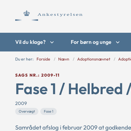
Vil du klage?
For børn og unge
Du er her:
Forside
Nævn
Adoptionsnævnet
Adopti
SAGS NR.: 2009-11
Fase 1 / Helbred 
2009
Overvægt
Fase 1
Samrådet afslog i februar 2009 at godkende