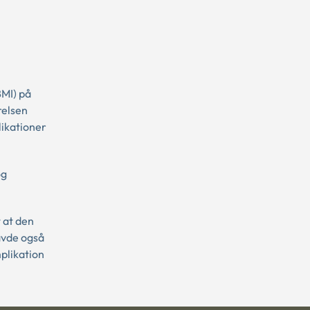
BMI) på
relsen
ikationer
og
 at den
avde også
mplikation