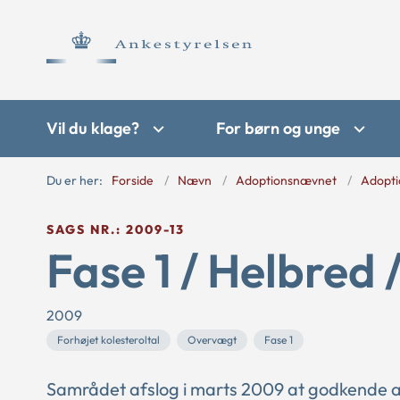
Vil du klage?
For børn og unge
Du er her:
Forside
Nævn
Adoptionsnævnet
Adopti
SAGS NR.: 2009-13
Fase 1 / Helbred 
2009
Forhøjet kolesteroltal
Overvægt
Fase 1
Samrådet afslog i marts 2009 at godkende a