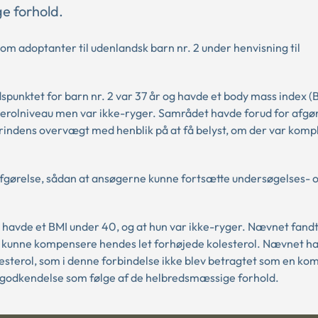
e forhold.
 adoptanter til udenlandsk barn nr. 2 under henvisning til
punktet for barn nr. 2 var 37 år og havde et body mass index (
terolniveau men var ikke-ryger. Samrådet havde forud for afgø
ndens overvægt med henblik på at få belyst, om der var kompl
fgørelse, sådan at ansøgerne kunne fortsætte undersøgelses- 
havde et BMI under 40, og at hun var ikke-ryger. Nævnet fandt
d kunne kompensere hendes let forhøjede kolesterol. Nævnet h
olesterol, som i denne forbindelse ikke blev betragtet som en ko
å godkendelse som følge af de helbredsmæssige forhold.