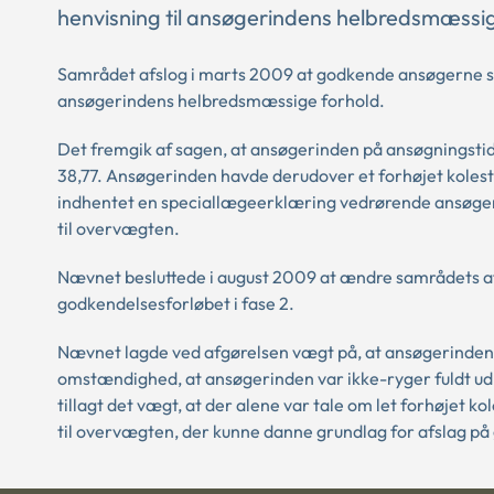
henvisning til ansøgerindens helbredsmæssig
Samrådet afslog i marts 2009 at godkende ansøgerne som
ansøgerindens helbredsmæssige forhold.
Det fremgik af sagen, at ansøgerinden på ansøgningstids
38,77. Ansøgerinden havde derudover et forhøjet koles
indhentet en speciallægeerklæring vedrørende ansøgeri
til overvægten.
Nævnet besluttede i august 2009 at ændre samrådets a
godkendelsesforløbet i fase 2.
Nævnet lagde ved afgørelsen vægt på, at ansøgerinden 
omstændighed, at ansøgerinden var ikke-ryger fuldt u
tillagt det vægt, at der alene var tale om let forhøjet k
til overvægten, der kunne danne grundlag for afslag p