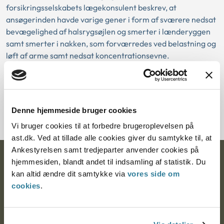
forsikringsselskabets lægekonsulent beskrev, at
ansøgerinden havde varige gener i form af sværere nedsat
bevægelighed af halsrygsøjlen og smerter i lænderyggen
samt smerter i nakken, som forværredes ved belastning og
løft af arme samt nedsat koncentrationsevne.
Nævnet bemærkede også, at hvis denne tvivl ikke blev
afklaret efter indhentelse af blandt andet egen læges
journalnotater, burde samrådet overveje at indhente en ny
Denne hjemmeside bruger cookies
speciallægeundersøgelse af ansøgerinden.
Vi bruger cookies til at forbedre brugeroplevelsen på
ast.dk. Ved at tillade alle cookies giver du samtykke til, at
Ankestyrelsen samt tredjeparter anvender cookies på
Ankestyrelsen
hjemmesiden, blandt andet til indsamling af statistik. Du
kan altid ændre dit samtykke via
vores side om
Postadresse:
cookies
.
Nytorv 7, 2. sal
9000 Aalborg