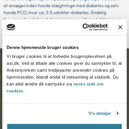
at ansøgerinden havde slægtninge med diabetes og selv
havde PCO, hvor ca. 5 % udvikler diabetes. Endelig
forværredes glukosetolerancen generelt med alderen, og
der var derfor samlet set en række faktorer, der alle kunne
medføre en forværret glukose-tolerance.
Denne hjemmeside bruger cookies
Vi bruger cookies til at forbedre brugeroplevelsen på
Ankestyrelsen
ast.dk. Ved at tillade alle cookies giver du samtykke til, at
Ankestyrelsen samt tredjeparter anvender cookies på
Postadresse:
hjemmesiden, blandt andet til indsamling af statistik. Du
kan altid ændre dit samtykke via
vores side om
Nytorv 7, 2. sal
cookies
.
9000 Aalborg
Vis detaljer
Ankestyrelsen Aalborg