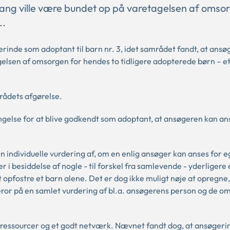
fang ville være bundet op på varetagelsen af omso
..
rinde som adoptant til barn nr. 3, idet samrådet fandt, at ans
gelsen af omsorgen for hendes to tidligere adopterede børn – e
ådets afgørelse.
ngelse for at blive godkendt som adoptant, at ansøgeren kan an
 individuelle vurdering af, om en enlig ansøger kan anses for eg
i besiddelse af nogle - til forskel fra samlevende - yderligere 
t opfostre et barn alene. Det er dog ikke muligt nøje at opregne,
beror på en samlet vurdering af bl.a. ansøgerens person og de o
e ressourcer og et godt netværk. Nævnet fandt dog, at ansøger