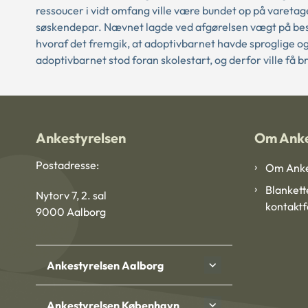
ressoucer i vidt omfang ville være bundet op på varetag
søskendepar. Nævnet lagde ved afgørelsen vægt på beskri
hvoraf det fremgik, at adoptivbarnet havde sproglige o
adoptivbarnet stod foran skolestart, og derfor ville få b
Ankestyrelsen
Om Anke
Postadresse:
Om Anke
Blankett
Nytorv 7, 2. sal
kontakt
9000 Aalborg
Ankestyrelsen Aalborg
Ankestyrelsen København