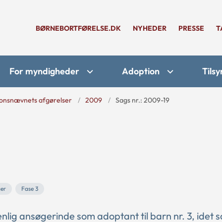
BØRNEBORTFØRELSE.DK
NYHEDER
PRESSE
T
For myndigheder
Adoption
Tilsy
onsnævnets afgørelser
2009
Sags nr.: 2009-19
ger
Fase 3
nlig ansøgerinde som adoptant til barn nr. 3, idet