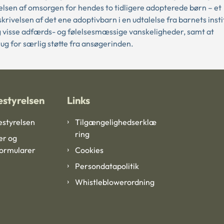
elsen af omsorgen for hendes to tidligere adopterede børn – et
velsen af det ene adoptivbarn i en udtalelse fra barnets insti
g visse adfærds- og følelsesmæssige vanskeligheder, samt at
rug for særlig støtte fra ansøgerinden.
styrelsen
Links
styrelsen
Tilgængelighedserklæ
ring
er og
formularer
Cookies
Persondatapolitik
Whistleblowerordning