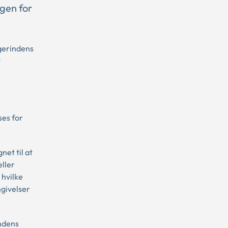
rgen for
øgerindens
t
ses for
net til at
eller
 hvilke
mgivelser
indens