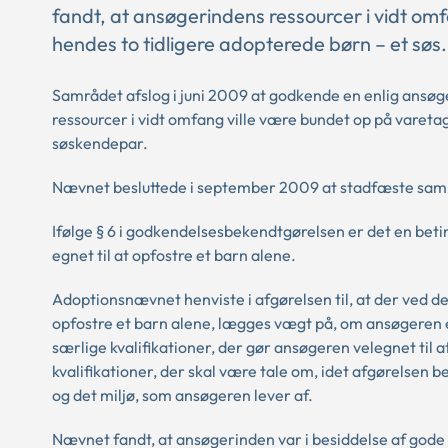
fandt, at ansøgerindens ressourcer i vidt om
hendes to tidligere adopterede børn – et søs.
Samrådet afslog i juni 2009 at godkende en enlig ansøge
ressourcer i vidt omfang ville være bundet op på vareta
søskendepar.
Nævnet besluttede i september 2009 at stadfæste samr
Ifølge § 6 i godkendelsesbekendtgørelsen er det en beti
egnet til at opfostre et barn alene.
Adoptionsnævnet henviste i afgørelsen til, at der ved den
opfostre et barn alene, lægges vægt på, om ansøgeren er 
særlige kvalifikationer, der gør ansøgeren velegnet til a
kvalifikationer, der skal være tale om, idet afgørelsen 
og det miljø, som ansøgeren lever af.
Nævnet fandt, at ansøgerinden var i besiddelse af god