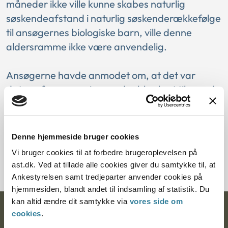
måneder ikke ville kunne skabes naturlig
søskendeafstand i naturlig søskenderækkefølge
til ansøgernes biologiske barn, ville denne
aldersramme ikke være anvendelig.
Ansøgerne havde anmodet om, at det var
datoen for ansøgningen, der blev lagt til grund
som ansøgningstidspunkt, idet ansøger var 43
år på dette tidspunkt. Nævnet oplyste i den
forbindelse, at det er tidspunktet, hvor
Denne hjemmeside bruger cookies
ansøgningen modtages i Statsforvaltningen,
Vi bruger cookies til at forbedre brugeroplevelsen på
der er afgørende efter fast praksis.
ast.dk. Ved at tillade alle cookies giver du samtykke til, at
Ankestyrelsen samt tredjeparter anvender cookies på
hjemmesiden, blandt andet til indsamling af statistik. Du
kan altid ændre dit samtykke via
vores side om
Ankestyrelsen
cookies
.