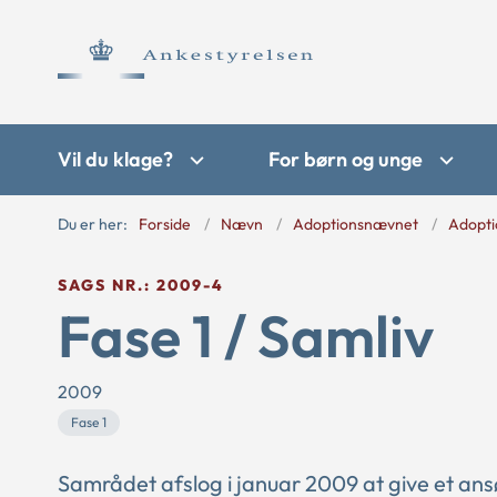
Vil du klage?
For børn og unge
Du er her:
Forside
Nævn
Adoptionsnævnet
Adopti
SAGS NR.: 2009-4
Fase 1 / Samliv
2009
Fase 1
Samrådet afslog i januar 2009 at give et an