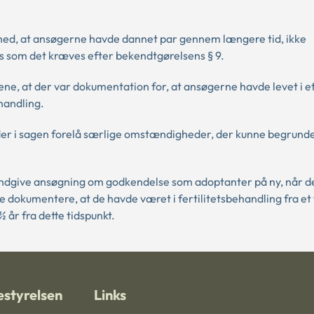
d, at ansøgerne havde dannet par gennem længere tid, ikke
 som det kræves efter bekendtgørelsens § 9.
e, at der var dokumentation for, at ansøgerne havde levet i et
handling.
der i sagen forelå særlige omstændigheder, der kunne begrunde
ndgive ansøgning om godkendelse som adoptanter på ny, når d
e dokumentere, at de havde været i fertilitetsbehandling fra et 
 år fra dette tidspunkt.
styrelsen
Links