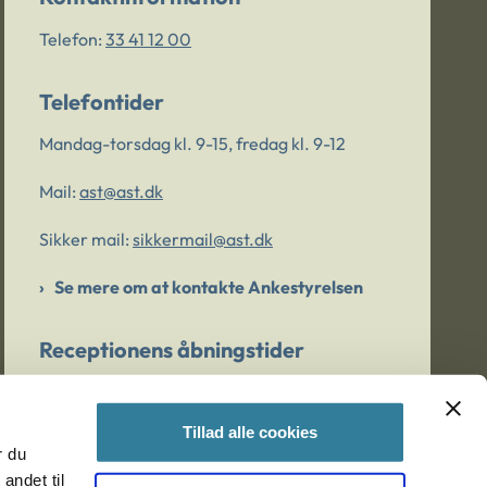
Telefon:
33 41 12 00
Telefontider
Mandag-torsdag kl. 9-15, fredag kl. 9-12
Mail:
ast@ast.dk
Sikker mail:
sikkermail@ast.dk
Se mere om at kontakte Ankestyrelsen
Receptionens åbningstider
Mandag-torsdag kl. 9-15, fredag kl. 9-13
Tillad alle cookies
r du
Er du bekymret for et barn/en ung?
andet til