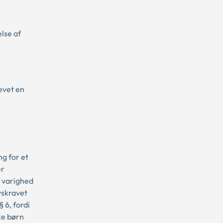
lse af
evet en
ng for et
er
 varighed
vskravet
 6, fordi
ke børn