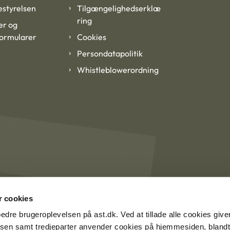
styrelsen
Tilgængelighedserklæ
ring
er og
formularer
Cookies
Persondatapolitik
Whistleblowerordning
 cookies
rbedre brugeroplevelsen på ast.dk. Ved at tillade alle cookies give
lsen samt tredjeparter anvender cookies på hjemmesiden, blandt 