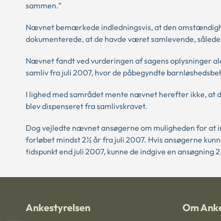
sammen.”
Nævnet bemærkede indledningsvis, at den omstændighe
dokumenterede, at de havde været samlevende, således
Nævnet fandt ved vurderingen af sagens oplysninger alen
samliv fra juli 2007, hvor de påbegyndte barnløshedsbe
I lighed med samrådet mente nævnet herefter ikke, at 
blev dispenseret fra samlivskravet.
Dog vejledte nævnet ansøgerne om muligheden for at i
forløbet mindst 2½ år fra juli 2007. Hvis ansøgerne kunn
tidspunkt end juli 2007, kunne de indgive en ansøgning 2½
Ankestyrelsen
Om Anke