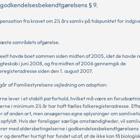
f. godkendelsesbekendtgørelsens § 9.
pensation fra kravet om 2½ års samliv på tidspunktet for indgive
fæste samrådets afgørelse.
 reelt havde boet sammen siden midten af 2005, idet de havde r
gteskab i juni 2008, og fra midten af 2006 gennemgik de
eregisteradresse siden den 1. august 2007.
går af Familiestyrelsens vejledning om adoption:
ne lever i et stabilt parforhold, hvilket må være en forudsætni
erne i minimum 2½ år har haft fælles folkeregisteradresse. Eft
 af anden art, men ansøgernes egne oplysninger om samlivets
 opfyldt. Hvis der foreligger særlige omstændigheder, vil samli
derer med aldersbetingelserne i godkendelsesbekendtgørelsens §
 og derefter hurtigt har fundet ud af, at de ikke kan få biologis