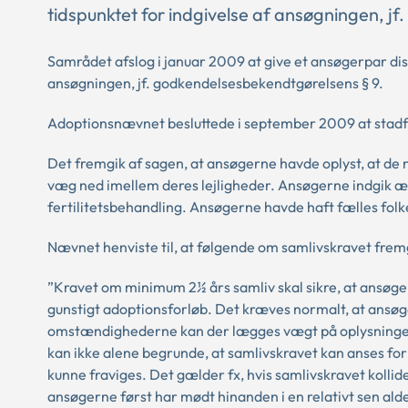
tidspunktet for indgivelse af ansøgningen, j
Samrådet afslog i januar 2009 at give et ansøgerpar dis
ansøgningen, jf. godkendelsesbekendtgørelsens § 9.
Adoptionsnævnet besluttede i september 2009 at stad
Det fremgik af sagen, at ansøgerne havde oplyst, at de
væg ned imellem deres lejligheder. Ansøgerne indgik æ
fertilitetsbehandling. Ansøgerne havde haft fælles folk
Nævnet henviste til, at følgende om samlivskravet frem
”Kravet om minimum 2½ års samliv skal sikre, at ansøger
gunstigt adoptionsforløb. Det kræves normalt, at ansøg
omstændighederne kan der lægges vægt på oplysninger
kan ikke alene begrunde, at samlivskravet kan anses for
kunne fraviges. Det gælder fx, hvis samlivskravet kolli
ansøgerne først har mødt hinanden i en relativt sen alder