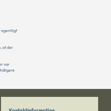
 egentligt
, at der
er var
tidligere
Kontaktinformation