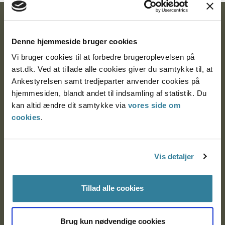
Ankestyrelsen
Denne hjemmeside bruger cookies
Postadresse:
Vi bruger cookies til at forbedre brugeroplevelsen på
Nytorv 7, 2. sal
ast.dk. Ved at tillade alle cookies giver du samtykke til, at
9000 Aalborg
Ankestyrelsen samt tredjeparter anvender cookies på
hjemmesiden, blandt andet til indsamling af statistik. Du
kan altid ændre dit samtykke via
vores side om
Ankestyrelsen Aalborg
cookies
.
Ankestyrelsen København
Vis detaljer
EAN: 57 98 000 35 48 21
Tillad alle cookies
CVR: 1007 4002
Brug kun nødvendige cookies