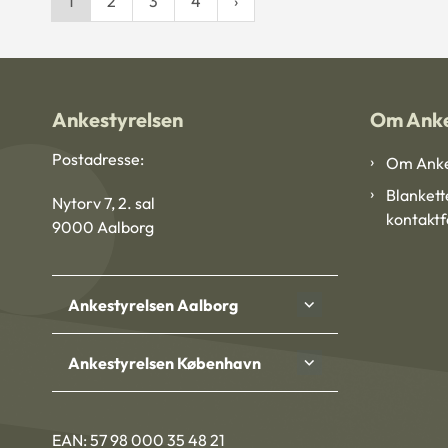
1
2
3
4
Ankestyrelsen
Om Anke
Postadresse:
Om Anke
Blankett
Nytorv 7, 2. sal
kontakt
9000 Aalborg
Ankestyrelsen Aalborg
Ankestyrelsen København
EAN: 57 98 000 35 48 21