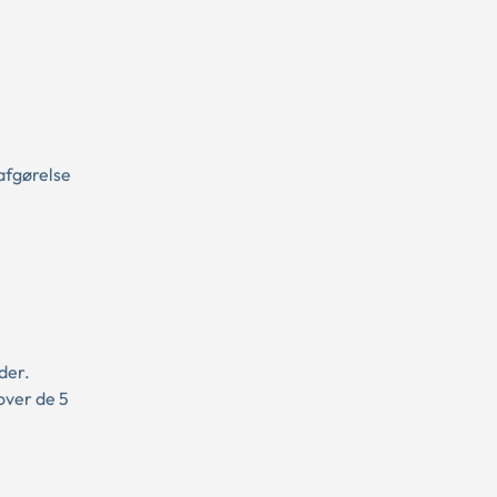
afgørelse
der.
over de 5