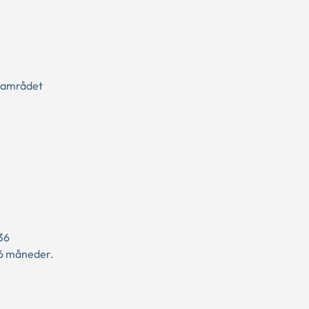
 Samrådet
36
36 måneder.