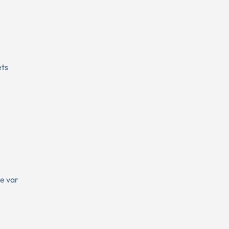
ets
e var