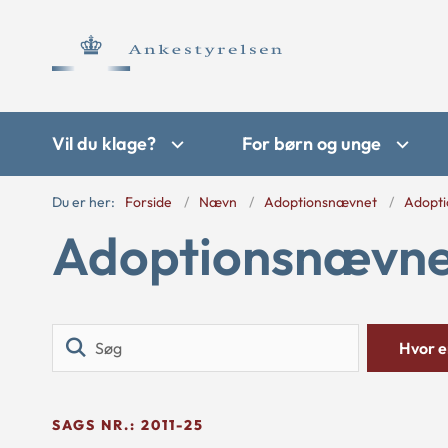
Vil du klage?
For børn og unge
Du er her:
Forside
Nævn
Adoptionsnævnet
Adopti
Adoptionsnævnet
Søg
Hvor er
SAGS NR.: 2011-25