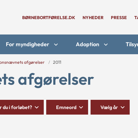
BØRNEBORTFØRELSE.DK
NYHEDER
PRESSE
T
For myndigheder
Adoption
Tilsy
onsnævnets afgørelser
2011
s afgørelser
 du i forløbet?
Emneord
Vælg år