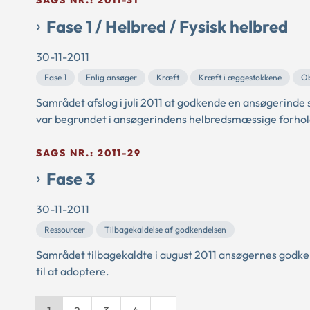
SAGS NR.: 2011-31
Fase 1 / Helbred / Fysisk helbred
30-11-2011
Fase 1
Enlig ansøger
Kræft
Kræft i æggestokkene
Ob
Samrådet afslog i juli 2011 at godkende en ansøgerinde
var begrundet i ansøgerindens helbredsmæssige forhol
SAGS NR.: 2011-29
Fase 3
30-11-2011
Ressourcer
Tilbagekaldelse af godkendelsen
Samrådet tilbagekaldte i august 2011 ansøgernes godke
til at adoptere.