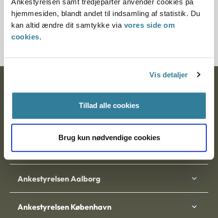
Ankestyrelsen samt tredjeparter anvender cookies på
er det et krav, at ansøgere har forsvarlige økonomiske
hjemmesiden, blandt andet til indsamling af statistik. Du
forhold (§ 8, stk. 3). Hermed menes en økonomi, der giver
kan altid ændre dit samtykke via
vores side om
plads til forsørgelse af en familie efter modtagelsen af et
cookies
.
adoptivbarn.
Vis detaljer
Ankestyrelsen
Tillad alle cookies
Postadresse:
Nytorv 7, 2. sal
Brug kun nødvendige cookies
9000 Aalborg
Ankestyrelsen Aalborg
Ankestyrelsen København