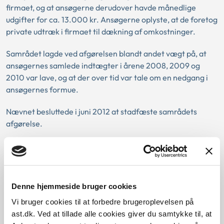
firmaet, og at ansøgerne derudover havde månedlige
udgifter for ca. 13.000 kr. Ansøgerne oplyste, at de foretog
private udtræk i firmaet til dækning af omkostninger.
Samrådet lagde ved afgørelsen blandt andet vægt på, at
ansøgernes samlede indtægter i årene 2008, 2009 og
2010 var lave, og at der over tid var tale om en nedgang i
ansøgernes formue.
Nævnet besluttede i juni 2012 at stadfæste samrådets
afgørelse.
Nævnet bemærkede, at man var opmærksom på, at
ansøgerne foretog private udtræk i firmaet. Nævnet fandt
imidlertid, at ansøgernes økonomi på baggrund af de
foreliggende oplysinger fremtrådte så usikker, at der på
Denne hjemmeside bruger cookies
nuværende tidspunkt ikke var tilstrækkelig sikkerhed for, at
Vi bruger cookies til at forbedre brugeroplevelsen på
ansøgerne opfyldte de økonomiske betingelser for at blive
ast.dk. Ved at tillade alle cookies giver du samtykke til, at
godkendt til adoption. Efter godkendelsesbekendtgørelsen