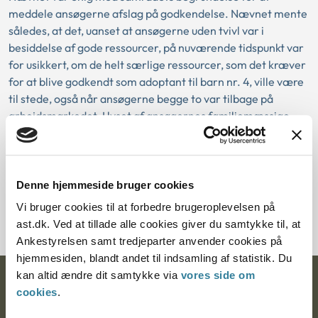
meddele ansøgerne afslag på godkendelse. Nævnet mente
således, at det, uanset at ansøgerne uden tvivl var i
besiddelse af gode ressourcer, på nuværende tidspunkt var
for usikkert, om de helt særlige ressourcer, som det kræver
for at blive godkendt som adoptant til barn nr. 4, ville være
til stede, også når ansøgerne begge to var tilbage på
arbejdsmarkedet. I lyset af ansøgernes familiemæssige
situation fandt nævnet således, at der var behov for indblik
i, hvordan ansøgernes yngste barn trives efter at være
startet i pasningsordning, før der ville være tilstrækkelig
sikkert grundlag for at vurdere, hvorvidt ansøgerne havde
Denne hjemmeside bruger cookies
de fornødne ressourcer til at optage yderligere et
Vi bruger cookies til at forbedre brugeroplevelsen på
adoptivbarn i familien.
ast.dk. Ved at tillade alle cookies giver du samtykke til, at
Ankestyrelsen samt tredjeparter anvender cookies på
hjemmesiden, blandt andet til indsamling af statistik. Du
kan altid ændre dit samtykke via
vores side om
Ankestyrelsen
cookies
.
Postadresse: