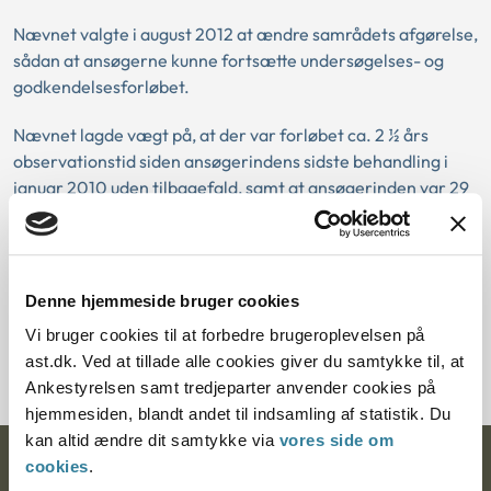
Nævnet valgte i august 2012 at ændre samrådets afgørelse,
sådan at ansøgerne kunne fortsætte undersøgelses- og
godkendelsesforløbet.
Nævnet lagde vægt på, at der var forløbet ca. 2 ½ års
observationstid siden ansøgerindens sidste behandling i
januar 2010 uden tilbagefald, samt at ansøgerinden var 29
år, levede sundt og var ikke-ryger.
Nævnet lagde ved vurderingen af den tidligere
kræftsygdom vægt på, at ansøgerindens samlede risiko for
Denne hjemmeside bruger cookies
død inden for de næste 15-20 år ikke oversteg dødsrisikoen
Vi bruger cookies til at forbedre brugeroplevelsen på
for en 40-43-årig mand (ca. 10 %), der er den risiko, der
ast.dk. Ved at tillade alle cookies giver du samtykke til, at
generelt accepteres ved adoptionsforløb.
Ankestyrelsen samt tredjeparter anvender cookies på
hjemmesiden, blandt andet til indsamling af statistik. Du
kan altid ændre dit samtykke via
vores side om
cookies
.
Ankestyrelsen