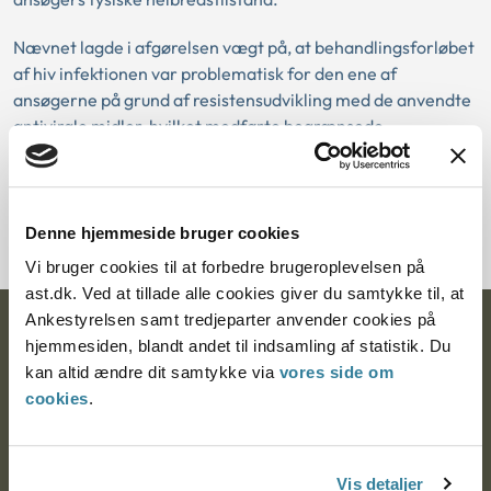
Nævnet lagde i afgørelsen vægt på, at behandlingsforløbet
af hiv infektionen var problematisk for den ene af
ansøgerne på grund af resistensudvikling med de anvendte
antivirale midler, hvilket medførte begrænsede
behandlingsmuligheder. Nævnet lagde også vægt på, at
samme ansøger i 1995 havde haft en blodprop i hjernen, og
at det ikke kunne udelukkes at være betinget af rygning og
familiære dispositioner til åreforkalkningssygdomme.
Denne hjemmeside bruger cookies
Vi bruger cookies til at forbedre brugeroplevelsen på
ast.dk. Ved at tillade alle cookies giver du samtykke til, at
Ankestyrelsen samt tredjeparter anvender cookies på
Ankestyrelsen
hjemmesiden, blandt andet til indsamling af statistik. Du
kan altid ændre dit samtykke via
vores side om
Postadresse:
cookies
.
Nytorv 7, 2. sal
9000 Aalborg
Vis detaljer