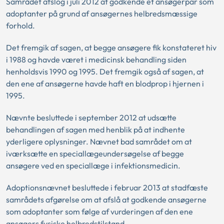
Samrådet afslog i juli 2012 at godkende et ansøgerpar som
adoptanter på grund af ansøgernes helbredsmæssige
forhold.
Det fremgik af sagen, at begge ansøgere fik konstateret hiv
i 1988 og havde været i medicinsk behandling siden
henholdsvis 1990 og 1995. Det fremgik også af sagen, at
den ene af ansøgerne havde haft en blodprop i hjernen i
1995.
Nævnte besluttede i september 2012 at udsætte
behandlingen af sagen med henblik på at indhente
yderligere oplysninger. Nævnet bad samrådet om at
iværksætte en speciallægeundersøgelse af begge
ansøgere ved en speciallæge i infektionsmedicin.
Adoptionsnævnet besluttede i februar 2013 at stadfæste
samrådets afgørelse om at afslå at godkende ansøgerne
som adoptanter som følge af vurderingen af den ene
ansøgers fysiske helbredstilstand.