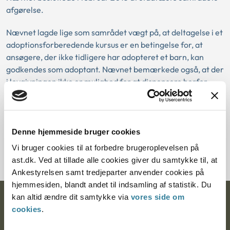
afgørelse.
Nævnet lagde lige som samrådet vægt på, at deltagelse i et
adoptionsforberedende kursus er en betingelse for, at
ansøgere, der ikke tidligere har adopteret et barn, kan
godkendes som adoptant. Nævnet bemærkede også, at der
i lovgivningen ikke er mulighed for at dispensere herfor.
Det forhold, at ansøgerparret ved behandlingen af de
tidligere ansøgninger om godkendelse som adoptanter
havde deltaget i et adoptionsforberedende kursus, kunne
Denne hjemmeside bruger cookies
ikke tillægges betydning, idet de ikke i den forbindelse have
Vi bruger cookies til at forbedre brugeroplevelsen på
adopteret et barn.
ast.dk. Ved at tillade alle cookies giver du samtykke til, at
Ankestyrelsen samt tredjeparter anvender cookies på
hjemmesiden, blandt andet til indsamling af statistik. Du
kan altid ændre dit samtykke via
vores side om
Ankestyrelsen
cookies
.
Postadresse: