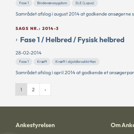
Fase 1
Bindevævssygdom
SLE (Lupus)
Samrådet afslog i august 2014 at godkende ansøgerne 
SAGS NR.: 2014-3
Fase 1 / Helbred / Fysisk helbred
28-02-2014
Fase 1
Kræft
Kræft i skjoldbruskkirtlen
Samrådet afslog i april 2014 at godkende et ansøgerp
1
2
Ankestyrelsen
Om Anke