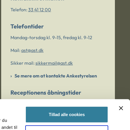
Telefon:
33 41 12 00
Telefontider
Mandag-torsdag kl. 9-15, fredag kl. 9-12
Mail:
ast@ast.dk
Sikker mail:
sikkermail@ast.dk
Se mere om at kontakte Ankestyrelsen
Receptionens åbningstider
Mandag-torsdag kl. 9-15, fredag kl. 9-13
Tillad alle cookies
r du
Er du bekymret for et barn/en ung?
andet til