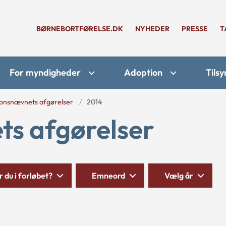
BØRNEBORTFØRELSE.DK
NYHEDER
PRESSE
T
For myndigheder
Adoption
Tilsy
onsnævnets afgørelser
2014
s afgørelser
 du i forløbet?
Emneord
Vælg år