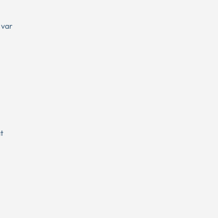
 var
t