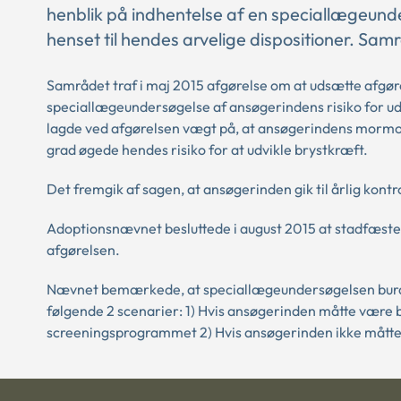
henblik på indhentelse af en speciallægeunde
henset til hendes arvelige dispositioner. Samr
Samrådet traf i maj 2015 afgørelse om at udsætte afgø
speciallægeundersøgelse af ansøgerindens risiko for udv
lagde ved afgørelsen vægt på, at ansøgerindens mormor,
grad øgede hendes risiko for at udvikle brystkræft.
Det fremgik af sagen, at ansøgerinden gik til årlig kontr
Adoptionsnævnet besluttede i august 2015 at stadfæste
afgørelsen.
Nævnet bemærkede, at speciallægeundersøgelsen burde
følgende 2 scenarier: 1) Hvis ansøgerinden måtte være b
screeningsprogrammet 2) Hvis ansøgerinden ikke måtte