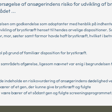
rsøgelse af ansøgerindens risiko for udvikling af b
ådet ...
relsen om godkendelse som adoptanter med henblik på indhente
ikling af brystkræft henset til hendes arvelige dispositioner.
 mor, søster samt farmor havde haft brystkræft, hvilket i betr
ol på grund af familiær disposition for brystkræft.
 samrådets afgørelse, ligesom nævnet var enig i begrundelsen 
 indeholde en risikovurdering af ansøgerindens dødelighed v
ærer af et gen, der kunne give brystkræft og fulgte
 være bærer af et sådant gen og fulgte screeningsprogrammet