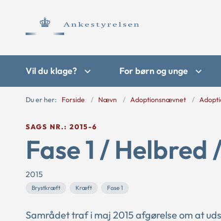
Vil du klage?
For børn og unge
Du er her:
Forside
Nævn
Adoptionsnævnet
Adopti
SAGS NR.: 2015-6
Fase 1 / Helbred 
2015
Brystkræft
Kræft
Fase 1
Samrådet traf i maj 2015 afgørelse om at 