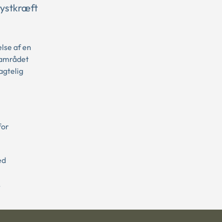
rystkræft
lse af en
 Samrådet
agtelig
for
ed
.