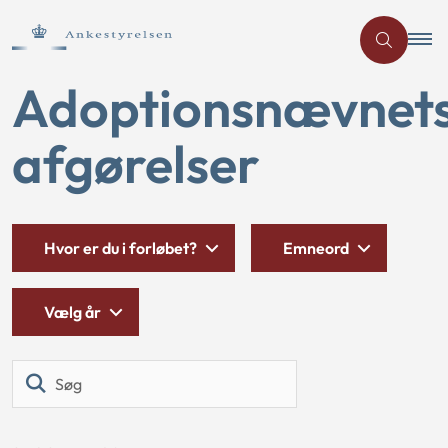
Adoptionsnævnet
afgørelser
Hvor er du i forløbet?
Emneord
Vælg år
Søg