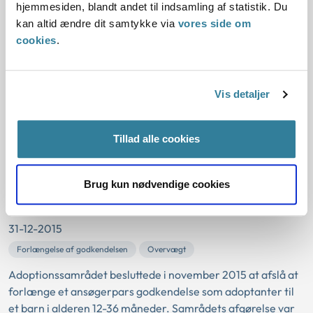
Fase 1 / Helbred / Fysisk helbred
hjemmesiden, blandt andet til indsamling af statistik. Du
kan altid ændre dit samtykke via
vores side om
cookies
.
31-01-2016
Fase 1
Kræft
Livmoderhalskræft
Samrådet afslog i februar 2016 at godkende et ansøgerpar
Vis detaljer
som adoptanter til barn i alderen 0-36 måneder.
Samrådets afgørelse var begrundet i ansøgerindens fysiske
helbredsforhold.
Tillad alle cookies
SAGS NR.: 2016-1
Brug kun nødvendige cookies
Efter godkendelsen
31-12-2015
Forlængelse af godkendelsen
Overvægt
Adoptionssamrådet besluttede i november 2015 at afslå at
forlænge et ansøgerpars godkendelse som adoptanter til
et barn i alderen 12-36 måneder. Samrådets afgørelse var