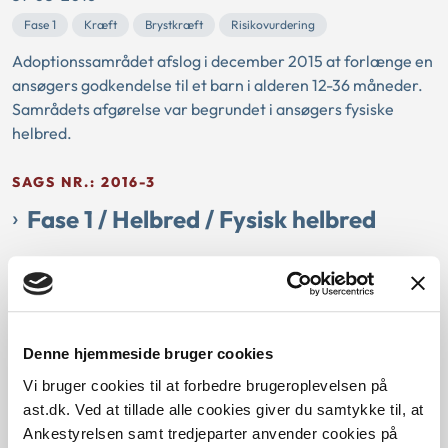
Fase 1
Kræft
Brystkræft
Risikovurdering
Adoptionssamrådet afslog i december 2015 at forlænge en
ansøgers godkendelse til et barn i alderen 12-36 måneder.
Samrådets afgørelse var begrundet i ansøgers fysiske
helbred.
SAGS NR.: 2016-3
Fase 1 / Helbred / Fysisk helbred
29-02-2016
Fase 1
Kræft
Modermærkekræft
Adoptionssamrådet afslog i oktober 2015 at godkende et
ansøgerpar som adoptanter på grund af den ene ansøgers
Denne hjemmeside bruger cookies
helbredsmæssige forhold.
Vi bruger cookies til at forbedre brugeroplevelsen på
ast.dk. Ved at tillade alle cookies giver du samtykke til, at
SAGS NR.: 2016-2
Ankestyrelsen samt tredjeparter anvender cookies på