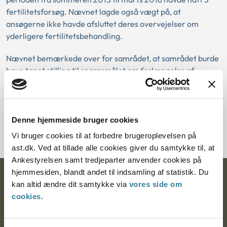
fertilitetsforsøg. Nævnet lagde også vægt på, at
ansøgerne ikke havde afsluttet deres overvejelser om
yderligere fertilitetsbehandling.
Nævnet bemærkede over for samrådet, at samrådet burde
have taget stilling til spørgsmålet om forlængelse af
ansøgernes godkendelse og ikke tilbagekaldelse af deres
godkendelse. Ansøgernes godkendelse udløb i maj 2016,
hvilket var før samrådet traf afgørelse i juni 2016 om
tilbagekaldelse. Nævnet havde derfor taget stilling til
Denne hjemmeside bruger cookies
forlængelse af ansøgernes godkendelse.
Vi bruger cookies til at forbedre brugeroplevelsen på
ast.dk. Ved at tillade alle cookies giver du samtykke til, at
Ankestyrelsen samt tredjeparter anvender cookies på
hjemmesiden, blandt andet til indsamling af statistik. Du
Ankestyrelsen
kan altid ændre dit samtykke via
vores side om
cookies
.
Postadresse:
Nytorv 7, 2. sal