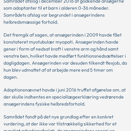
Samrådet afslog i december 2016 at godkende ansøgerne
som adoptanter til et barn i alderen 0-36 måneder.
Samrådets afslag var begrundet i ansøgerindens
helbredsmæssige forhold.
Det fremgik af sagen, at ansøgerinden i 2009 havde fået
konstateret myotubulær myopati. Ansøgerinden havde
gener i form af nedsat kraft i venstre arm og hånd samt
venstre ben, hvilket havde medført funktionsnedsættelser i
dagligdagen. Ansøgerinden var desuden tilkendt flexjob, da
hun blev udmattet af at arbejde mere end 5 timer om
dagen.
Adoptionsnævnet havde i juni 2016 truffet afgørelse om, at
der skulle indhentes en speciallægeerklæring vedrørende
ansøgerindens fysiske helbredsforhold.
Samrådet fandt på det nye grundlag efter en konkret
vurdering, at der ikke var tilstrækkelig sikkerhed for et
gunstigt adoptionsforløb, da ansøgerindens energi og