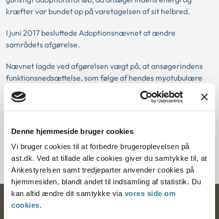
kræfter var bundet op på varetagelsen af sit helbred.
I juni 2017 besluttede Adoptionsnævnet at ændre
samrådets afgørelse.
Nævnet lagde ved afgørelsen vægt på, at ansøgerindens
funktionsnedsættelse, som følge af hendes myotubulære
myopati, ikke forringede hendes mulighed for at varetage
omsorgen for et barn.
Det var afgørende for nævnets vurdering, at der ikke var
Denne hjemmeside bruger cookies
tale om en progredierende eller livstruende sygdom, og at
ansøgerinden i tilstrækkeligt omfang var i stand til at
Vi bruger cookies til at forbedre brugeroplevelsen på
kompensere for sin nedsatte muskelkraft.
ast.dk. Ved at tillade alle cookies giver du samtykke til, at
Ankestyrelsen samt tredjeparter anvender cookies på
hjemmesiden, blandt andet til indsamling af statistik. Du
kan altid ændre dit samtykke via
vores side om
Ankestyrelsen
cookies
.