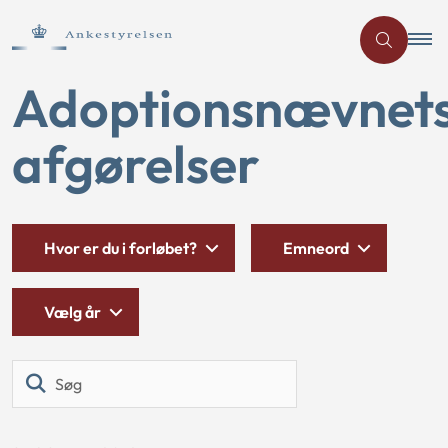
Adoptionsnævnet
afgørelser
Hvor er du i forløbet?
Emneord
Vælg år
Søg