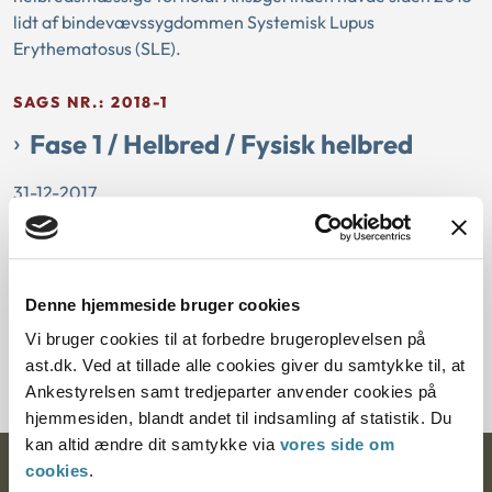
lidt af bindevævssygdommen Systemisk Lupus
Erythematosus (SLE).
SAGS NR.: 2018-1
Fase 1 / Helbred / Fysisk helbred
31-12-2017
Fase 1
Nyresygdom
Samrådet afslog i juni 2017 at godkende et ansøgerpar som
adoptanter til et barn i alderen 24-48 måneder. Samrådets
Denne hjemmeside bruger cookies
afslag var begrundet i, at ansøger i 1997 havde fået
Vi bruger cookies til at forbedre brugeroplevelsen på
konstateret nedsat nyrefunktion, og at han i 2015 var blevet
ast.dk. Ved at tillade alle cookies giver du samtykke til, at
nyretransplanteret.
Ankestyrelsen samt tredjeparter anvender cookies på
hjemmesiden, blandt andet til indsamling af statistik. Du
kan altid ændre dit samtykke via
vores side om
cookies
.
Ankestyrelsen