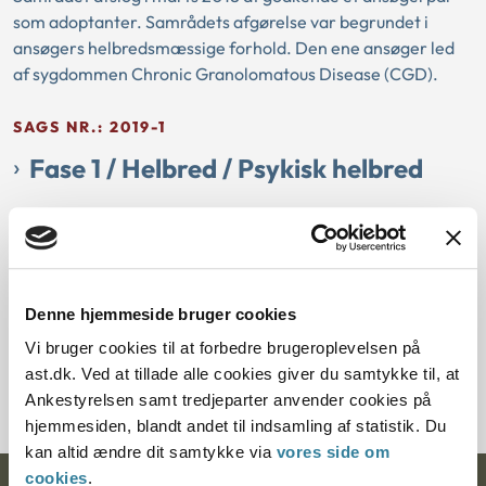
som adoptanter. Samrådets afgørelse var begrundet i
ansøgers helbredsmæssige forhold. Den ene ansøger led
af sygdommen Chronic Granolomatous Disease (CGD).
SAGS NR.: 2019-1
Fase 1 / Helbred / Psykisk helbred
31-12-2018
Fase 1
Depression
Samrådet afslog i juni 2018 at godkende et ansøgerpar som
adoptanter. Samrådets afslag var begrundet i
Denne hjemmeside bruger cookies
ansøgerindens helbredsmæssige forhold. Det fremgik af
Vi bruger cookies til at forbedre brugeroplevelsen på
sagen, at ansøgerinden fik en depression i 2005, som hun
ast.dk. Ved at tillade alle cookies giver du samtykke til, at
var medicineret for
Ankestyrelsen samt tredjeparter anvender cookies på
hjemmesiden, blandt andet til indsamling af statistik. Du
kan altid ændre dit samtykke via
vores side om
cookies
.