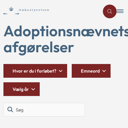
Adoptionsnævnet
afgørelser
Hvor er du i forløbet?
Emneord
Vælg år
Søg