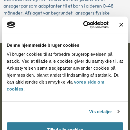
ansøgerpar som adoptanter til et barn i alderen 0-48
måneder. Afslaget var begrundet i ansøgers fysiske
helbredstilstand. Samrådet lagde ved afgørelsen vægt på,
at ansøger var 189 cm høj og vejede 124 kg.
Denne hjemmeside bruger cookies
Vi bruger cookies til at forbedre brugeroplevelsen på
Ankestyrelsen
ast.dk. Ved at tillade alle cookies giver du samtykke til, at
Postadresse:
Ankestyrelsen samt tredjeparter anvender cookies på
hjemmesiden, blandt andet til indsamling af statistik. Du
Nytorv 7, 2. sal
kan altid ændre dit samtykke via
vores side om
9000 Aalborg
cookies
.
Ankestyrelsen Aalborg
Vis detaljer
Ankestyrelsen København
Tillad alle cookies