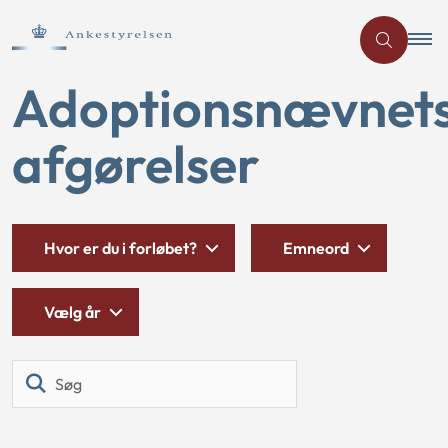
Adoptionsnævnet
afgørelser
Hvor er du i forløbet?
Emneord
Vælg år
Søg