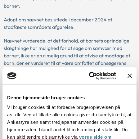
barnet.
Adoptionsnævnet besluttede i december 2024 at
stadfæste samrådets afgørelse.
Nævnet vurderede, at det forhold, at barnets oprindelige
slægtninge har mulighed for at søge om samvær med
barnet, ikke er en rimelig grund til at afvise at modtage et
barn, der er vurderet til at være omfattet af ansøgerens
godkendelse til adoption.
Det var herefter nævnets vurdering, at der ikke var
tilstrækkelig sikkerhed for, at ansøger besad de ressourcer
Denne hjemmeside bruger cookies
og den rummelighed, som er en forudsætning for, at en
adoption vil blive til gavn for barnet. Nævnet var således
Vi bruger cookies til at forbedre brugeroplevelsen på
enig med samrådet i vurderingen af, at der ikke var
ast.dk. Ved at tillade alle cookies giver du samtykke til, at
tilstrækkelig sikkerhed for, at et adoptionsforløb ville blive
Ankestyrelsen samt tredjeparter anvender cookies på
til gavn for barnet.
hjemmesiden, blandt andet til indsamling af statistik. Du
kan altid ændre dit samtykke via
vores side om