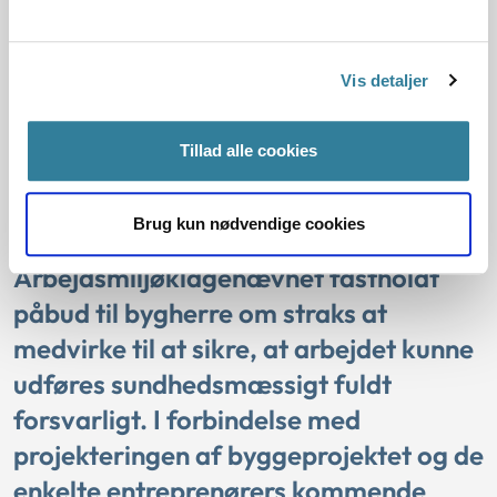
Nævnet fandt ikke, at boligerne, der blev opført på
arbejdsstedet, var et teknisk anlæg i lovens forstand.
Vis detaljer
Afgørelsen blev truffet af et enigt nævn.
Tillad alle cookies
Afgørelsen kan læses i sin helhed her
Brug kun nødvendige cookies
Arbejdsmiljøklagenævnet fastholdt
påbud til bygherre om straks at
medvirke til at sikre, at arbejdet kunne
udføres sundhedsmæssigt fuldt
forsvarligt. I forbindelse med
projekteringen af byggeprojektet og de
enkelte entreprenørers kommende