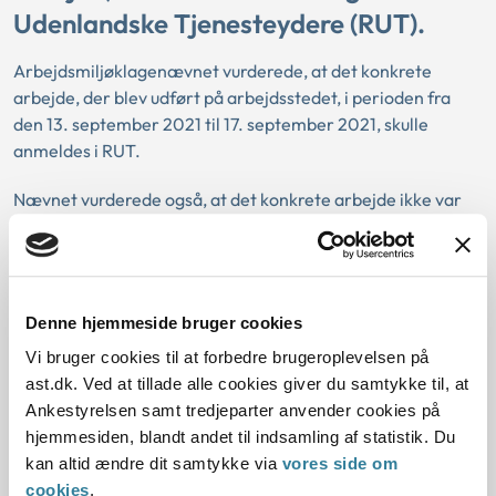
Udenlandske Tjenesteydere (RUT).
Arbejdsmiljøklagenævnet vurderede, at det konkrete
arbejde, der blev udført på arbejdsstedet, i perioden fra
den 13. september 2021 til 17. september 2021, skulle
anmeldes i RUT.
Nævnet vurderede også, at det konkrete arbejde ikke var
omfattet af undtagelsen til kravet om registrering, den
såkaldte montørregel.
Nævnet lagde vægt på, at virksomheden ikke var
Denne hjemmeside bruger cookies
registreret i RUT for det arbejde, deres ansatte udførte.
Vi bruger cookies til at forbedre brugeroplevelsen på
Nævnet lagde også vægt på, at otte af virksomhedens
ast.dk. Ved at tillade alle cookies giver du samtykke til, at
ansatte var beskæftigede på tilsynsstedet, hvor der blev
Ankestyrelsen samt tredjeparter anvender cookies på
opført boliger. Arbejdstilsynet konstaterede, at de ansattes
hjemmesiden, blandt andet til indsamling af statistik. Du
arbejdsopgaver indebar finisharbejde på boligerne, som
kan altid ændre dit samtykke via
vores side om
bl.a. var malerarbejde.
cookies
.