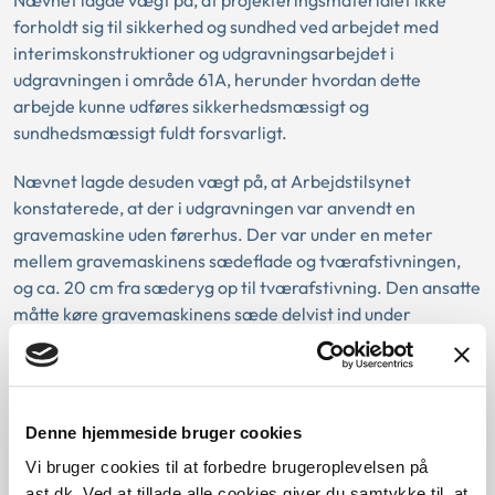
forholdt sig til sikkerhed og sundhed ved arbejdet med
interimskonstruktioner og udgravningsarbejdet i
udgravningen i område 61A, herunder hvordan dette
arbejde kunne udføres sikkerhedsmæssigt og
sundhedsmæssigt fuldt forsvarligt.
Nævnet lagde desuden vægt på, at Arbejdstilsynet
konstaterede, at der i udgravningen var anvendt en
gravemaskine uden førerhus. Der var under en meter
mellem gravemaskinens sædeflade og tværafstivningen,
og ca. 20 cm fra sæderyg op til tværafstivning. Den ansatte
måtte køre gravemaskinens sæde delvist ind under
tværafstivningen, for at få plads til at udføre
gravearbejdet.
Afgørelsen blev truffet af et enigt nævn og kan
Denne hjemmeside bruger cookies
læses i sin helhed her
Vi bruger cookies til at forbedre brugeroplevelsen på
ast.dk. Ved at tillade alle cookies giver du samtykke til, at