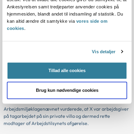
Ankestyrelsen samt tredjeparter anvender cookies på
Arbejdsmiljøklagenævnet fastholdt
hjemmesiden, blandt andet til indsamling af statistik. Du
påbud om straks at sikre, at de
kan altid ændre dit samtykke via
vores side om
ansatte, der udfører
cookies
.
nedbrydningsarbejde af
tagbeklædningen af skiffereternit, har
Vis detaljer
adgang til to omklædningsrum, ét til
gangtøj og ét til arbejdstøj og
Tillad alle cookies
værnemidler, således at færdsel
mellem dem kun kan ske gennem et
Brug kun nødvendige cookies
baderum
Arbejdsmiljøklagenævnet vurderede, at X var arbejdsgiver
på tagarbejdet på sin private villa og dermed rette
modtager af Arbejdstilsynets afgørelse.