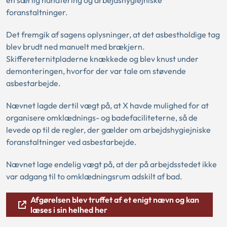
en særlig håndtering og arbejdshygiejniske
foranstaltninger.
Det fremgik af sagens oplysninger, at det asbestholdige tag
blev brudt ned manuelt med brækjern.
Skiffereternitpladerne knækkede og blev knust under
demonteringen, hvorfor der var tale om støvende
asbestarbejde.
Nævnet lagde dertil vægt på, at X havde mulighed for at
organisere omklædnings- og badefaciliteterne, så de
levede op til de regler, der gælder om arbejdshygiejniske
foranstaltninger ved asbestarbejde.
Nævnet lage endelig vægt på, at der på arbejdsstedet ikke
var adgang til to omklædningsrum adskilt af bad.
Afgørelsen blev truffet af et enigt nævn og kan
læses i sin helhed her