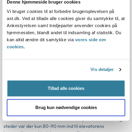
Denne hjemmeside bruger cookies
Arbejdsmiljøklagenævnet fastholdt
Vi bruger cookies til at forbedre brugeroplevelsen på
påbud om at sikre, at virksomhedens
ast.dk. Ved at tillade alle cookies giver du samtykke til, at
Ankestyrelsen samt tredjeparter anvender cookies på
elevatorer, er fuldstændig afgrænset
hjemmesiden, blandt andet til indsamling af statistik. Du
fra omgivelserne.
kan altid ændre dit samtykke via
vores side om
cookies
.
Arbejdsmiljøklagenævnet vurderede, at elevatorerne på
arbejdsstederne ikke var indrettet således, at det var
sikkerheds- og sundhedsmæssigt fuldt forsvarligt at
Vis detaljer
anvende dem.
Nævnet vurderede, at elevatorerne ikke opfyldte
Tillad alle cookies
lovgivningens krav om at være fuldstændig afgrænset fra
omgivelserne.
Brug kun nødvendige cookies
Nævnet lagde vægt på, at inddækningen til elevatorerne
var et stålnet med en maskestørrelse på ca. 20 mm. Nogle
steder var der kun 80-90 mm ind til elevatorens