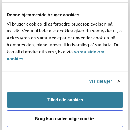
stemmeberettigede medlemmer.
Denne hjemmeside bruger cookies
Afgørelsen kan læses i sin helhed her
Vi bruger cookies til at forbedre brugeroplevelsen på
ast.dk. Ved at tillade alle cookies giver du samtykke til, at
Ankestyrelsen samt tredjeparter anvender cookies på
hjemmesiden, blandt andet til indsamling af statistik. Du
Arbejdsmiljøklagenævnet fastholdt
kan altid ændre dit samtykke via
vores side om
påbud om straks at sikre, at arbejdet
cookies
.
med løft af tagsten blev udført, så den
samlede løftemængde pr. ansat var
Vis detaljer
sundhedsmæssigt fuldt forsvarligt.
Risikoen ved løft af tagsten skulle
Tillad alle cookies
undgås ved hensigtsmæssig
tilrettelæggelse af arbejdet, herunder
Brug kun nødvendige cookies
ved brug af tekniske hjælpemidler