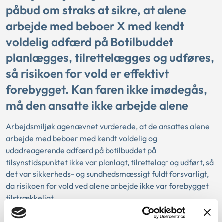
påbud om straks at sikre, at alene
arbejde med beboer X med kendt
voldelig adfærd på Botilbuddet
planlægges, tilrettelægges og udføres,
så risikoen for vold er effektivt
forebygget. Kan faren ikke imødegås,
må den ansatte ikke arbejde alene
Arbejdsmiljøklagenævnet vurderede, at de ansattes alene
arbejde med beboer med kendt voldelig og
udadreagerende adfærd på botilbuddet på
tilsynstidspunktet ikke var planlagt, tilrettelagt og udført, så
det var sikkerheds- og sundhedsmæssigt fuldt forsvarligt,
da risikoen for vold ved alene arbejde ikke var forebygget
tilstrækkeligt.
Afgørelsen blev truffet af et flertal på 10 ud af nævnets 11