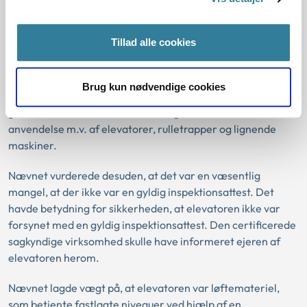
havde betydning for sikkerheden,
skulle den certificerede sagkyndige
Tillad alle cookies
virksomhed informere ejeren straks.
Arbejdsmiljøklagenævnet vurderede, at elevatoren
Brug kun nødvendige cookies
opstillet i et trænings- og aktivitetscentret var en
godselevator omfattet af bekendtgørelse nr. 461 om
anvendelse m.v. af elevatorer, rulletrapper og lignende
maskiner.
Nævnet vurderede desuden, at det var en væsentlig
mangel, at der ikke var en gyldig inspektionsattest. Det
havde betydning for sikkerheden, at elevatoren ikke var
forsynet med en gyldig inspektionsattest. Den certificerede
sagkyndige virksomhed skulle have informeret ejeren af
elevatoren herom.
Nævnet lagde vægt på, at elevatoren var løftemateriel,
som betjente fastlagte niveauer ved hjælp af en