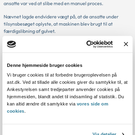
ansatte var ved at slibe med en manuel proces.
Nævnet lagde endvidere vægt på, at de ansatte under
tilsynsbesøget oplyste, at maskinen blev brugt til at
færdigslibning af gulvet.
Afgørelsen blev truffet af et enigt nævn.
Afgørelsen kan læses i sin helhed her
Denne hjemmeside bruger cookies
Vi bruger cookies til at forbedre brugeroplevelsen på
ast.dk. Ved at tillade alle cookies giver du samtykke til, at
Arbejdsmiljøklagenævnet fastholdt
Ankestyrelsen samt tredjeparter anvender cookies på
hjemmesiden, blandt andet til indsamling af statistik. Du
påbud om straks at informere ejeren af
kan altid ændre dit samtykke via
vores side om
elevatoren om manglerne eller
cookies
.
uregelmæssighederne ved denne. Hvis
mangler eller uregelmæssigheder
Vis detaljer