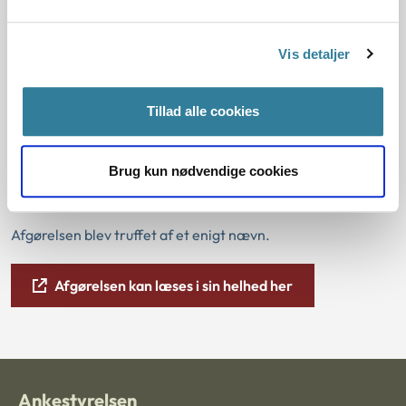
ansatte ikke kunne undgå at indånde røgen. Opholdet i
lokalet fremkaldte hoste hos de tilsynsførende.
Vis detaljer
Nævnet lagde endvidere vægt på, at der var rumudsugning,
men ikke nogen procesudsugning.
Tillad alle cookies
Nævnet bemærkede, at det efter reglerne er
tilstrækkeligt, at røgen er generende; så skal
Brug kun nødvendige cookies
luftforureningen, der opstår i støbeprocessen, fjernes
effektivt med procesudsug.
Afgørelsen blev truffet af et enigt nævn.
Afgørelsen kan læses i sin helhed her
Ankestyrelsen