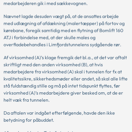
medarbejderen gik i med sækkevognen.
Nævnet lagde desuden vægt på, at de ansattes arbejde
med udlægning af afdækning (malertæpper) på fortov og
kørebane, foregik samtidig med en flytning af Bomlift 160
ATJ i forbindelse med, at der skulle males og
overfladebehandles i Limfjordstunnelens sydgående rør.
Af virksomhed (A)’s klage fremgik det bl.a., at det var aftalt
skriftligt med den anden virksomhed (B), at hvis
medarbejdere fra virksomhed (A) skal i tunnelen for fx at
kvalitetssikre, sikkerhedsmøder eller andet, så skal alle lifte
stå fuldstændig stille og må på intet tidspunkt flyttes, før
virksomhed (A)’s medarbejdere giver besked om, at de er
helt væk fra tunnelen.
Da aftalen var indgået efterfølgende, havde den ikke
betydning for påbuddet.