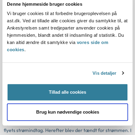
fuldt forsvarligt for deres egne ansatte.
Denne hjemmeside bruger cookies
Vi bruger cookies til at forbedre brugeroplevelsen på
Nævnet vurderede, at arbejdsmiljøreglerne ikke blev
ast.dk. Ved at tillade alle cookies giver du samtykke til, at
overholdt, da der ikke var truffet effektive foranstaltninger
Ankestyrelsen samt tredjeparter anvender cookies på
til at forebygge risiko for ulykker hidrørende fra elektrisk
hjemmesiden, blandt andet til indsamling af statistik. Du
strøm.
kan altid ændre dit samtykke via
vores side om
cookies
.
Nævnet lagde vægt på, at en ansat rampemontør blev
udsat for elektrisk strøm under arbejdet med at sætte
strømkabler i et fly.
Vis detaljer
Arbejdsstedet var indrettet med bl.a. strømførende kabler
fra jorden, som skulle tilsluttes flyet ved ankomst, når
Tillad alle cookies
flyvemaskinens motorer var slukket. Strømkablet var gemt
under jorden, hvortil der var adgang via en stålluge.
Strømkablet bestod af flere elektriske ledere med ekstra
Brug kun nødvendige cookies
gult eller orange isolationslag. De ansatte åbnede jernlugen
og trak strømkablet op derfra og satte stikket i siden på
flyets strømindtag. Herefter blev der tændt for strømmen. I