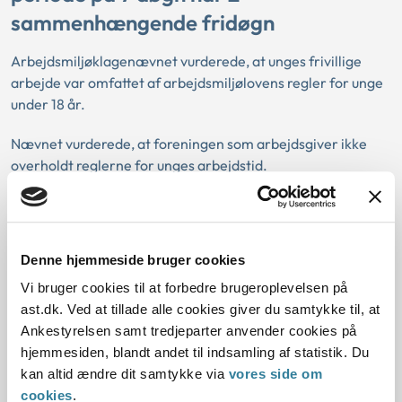
sammenhængende fridøgn
Arbejdsmiljøklagenævnet vurderede, at unges frivillige
arbejde var omfattet af arbejdsmiljølovens regler for unge
under 18 år.
Nævnet vurderede, at foreningen som arbejdsgiver ikke
overholdt reglerne for unges arbejdstid.
Nævnet lagde vægt på, at foreningen/organisationen
stillede arbejdsredskaber og –plads til rådighed for den
frivillige, og at den frivillige fik kost og logi. Nævnet lagde
Denne hjemmeside bruger cookies
endvidere vægt på, at de unge skulle søge om arbejdet som
Vi bruger cookies til at forbedre brugeroplevelsen på
frivillig. Endvidere forpligtede den unge sig til arbejdet for
ast.dk. Ved at tillade alle cookies giver du samtykke til, at
foreningen, mens den unge bor på stedet.
Ankestyrelsen samt tredjeparter anvender cookies på
Afgørelsen blev truffet af et enigt nævn.
hjemmesiden, blandt andet til indsamling af statistik. Du
kan altid ændre dit samtykke via
vores side om
cookies
.
Afgørelsen kan læses i sin helhed her