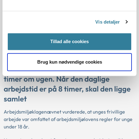
Vis detaljer
Arbejdsmiljøklagenævnet fastholdt
påbud om at sikre, at arbejdstiden for
Tillad alle cookies
unge, som er fyldt 15 år, og som ikke er
omfattet af undervisningspligten, ikke
Brug kun nødvendige cookies
overstiger 8 timer om dagen og 40
timer om ugen. Når den daglige
arbejdstid er på 8 timer, skal den ligge
samlet
Arbejdsmiljøklagenævnet vurderede, at unges frivillige
arbejde var omfattet af arbejdsmiljølovens regler for unge
under 18 år.