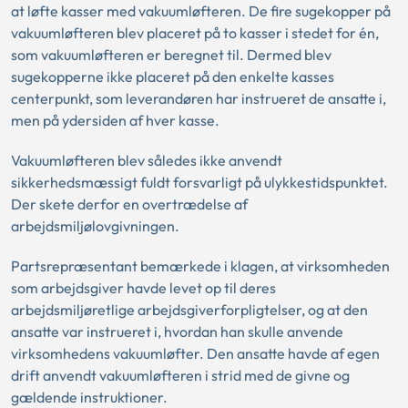
at løfte kasser med vakuumløfteren. De fire sugekopper på
vakuumløfteren blev placeret på to kasser i stedet for én,
som vakuumløfteren er beregnet til. Dermed blev
sugekopperne ikke placeret på den enkelte kasses
centerpunkt, som leverandøren har instrueret de ansatte i,
men på ydersiden af hver kasse.
Vakuumløfteren blev således ikke anvendt
sikkerhedsmæssigt fuldt forsvarligt på ulykkestidspunktet.
Der skete derfor en overtrædelse af
arbejdsmiljølovgivningen.
Partsrepræsentant bemærkede i klagen, at virksomheden
som arbejdsgiver havde levet op til deres
arbejdsmiljøretlige arbejdsgiverforpligtelser, og at den
ansatte var instrueret i, hvordan han skulle anvende
virksomhedens vakuumløfter. Den ansatte havde af egen
drift anvendt vakuumløfteren i strid med de givne og
gældende instruktioner.