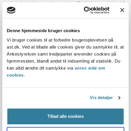
materialer. Adgangsvejen ned mod P-pladsen var cirka 40
cm bred og fremstod med en skråning og oplag af
materialer, hvilket medførte en risiko for at snuble eller
falde ned af skråningen. Ligeledes lå der på kældertrappen
Denne hjemmeside bruger cookies
en presenning, som de risikerede at falde over.
Vi bruger cookies til at forbedre brugeroplevelsen på
Nævnet var opmærksom på, at virksomheden oplyste, at
ast.dk. Ved at tillade alle cookies giver du samtykke til, at
det var byggeledelsen, der stod for hele projektet og derfor
Ankestyrelsen samt tredjeparter anvender cookies på
burde få påbuddet.
hjemmesiden, blandt andet til indsamling af statistik. Du
kan altid ændre dit samtykke via
vores side om
Nævnet bemærkede dertil, at det er arbejdsgiverens pligt
cookies
.
at sikre, at egne ansattes arbejde kan udføres sikkerheds-
og sundhedsmæssigt fuldt forsvarligt, herunder at
virksomhedens egne ansatte ikke risikerede at snuble i rod,
Vis detaljer
som andre skulle holde orden i.
Afgørelsen blev truffet af et enigt nævn.
Tillad alle cookies
Afgørelsen kan læses i sin helhed her