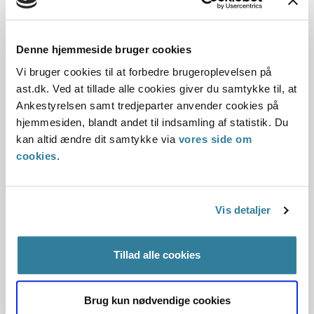
i virksomheden.
Virksomheden skulle sikre, at virksomhedens ansatte fik
tilstrækkelig og hensigtsmæssig oplæring og instruktion i at
Denne hjemmeside bruger cookies
udføre arbejdet, så risikoen for vold var effektivt
Vi bruger cookies til at forbedre brugeroplevelsen på
forebygget.
ast.dk. Ved at tillade alle cookies giver du samtykke til, at
Ankestyrelsen samt tredjeparter anvender cookies på
Virksomheden skulle desuden sikre, at risikoen for vold ved
hjemmesiden, blandt andet til indsamling af statistik. Du
alenearbejde i forbindelse med psykisk og/eller fysisk
kan altid ændre dit samtykke via
vores side om
voldelige kunder i butikken var effektivt forebygget. Hvis
cookies
.
risikoen ikke kunne forebygges effektivt, skulle
virksomheden sikre, at virksomhedens ansatte ikke
arbejdede alene.
Vis detaljer
Arbejdsmiljøklagenævnet vurderede, at arbejdet i butikken
på tilsynstidspunktet indebar en høj risiko for vold, som ikke
Tillad alle cookies
var effektivt forebygget.
Nævnet vurderede, at arbejdet med psykisk og/eller fysisk
Brug kun nødvendige cookies
voldelige kunder på tilsynstidspunktet ikke var planlagt,