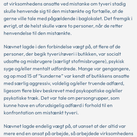
at virksomhedens ansatte ved mistanke om tyveri stadig
skulle henvende sig til den mistænkte og fortælle, at de
gerne ville tale med pågældende i baglokalet. Det fremgik i
øvrigt, at de helst skulle være to personer, når de retter
henvendelse til den mistænkte.
Nævnet lagde i den forbindelse vægt på, at flere af de
personer, der begik tyveri/røveri i butikken, var socialt
udsatte og misbrugere (særligt stofmisbrugere), psykisk
syge og/eller mentalt udfordrede. Mange var gengangere,
og op mod 15 af ”kunderne” var kendt af butikkens ansatte
med særlig aggressiv, voldelig og/eller truende adfærd,
ligesom flere blev beskrevet med psykopatiske og/eller
psykotiske træk. Det var tale om persongrupper, som
kunne have en uforudsigelig adfærd i forhold til en
konfrontation om mistænkt tyveri.
Nævnet lagde endelig vægt på, at uanset at der altid var
mere end en ansat på arbejde, så arbejdede virksomhedens