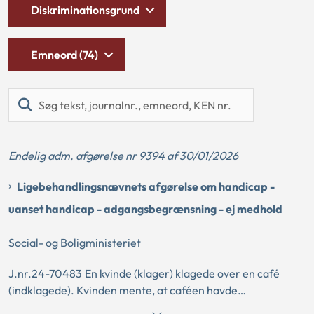
Diskriminationsgrund
Emneord (74)
Søg
tekst,
journalnr.,
emneord,
Endelig adm. afgørelse nr 9394 af 30/01/2026
KEN
nr.
Ligebehandlingsnævnets afgørelse om handicap -
uanset handicap - adgangsbegrænsning - ej medhold
Social- og Boligministeriet
J.nr.24-70483 En kvinde (klager) klagede over en café
(indklagede). Kvinden mente, at caféen havde
forskelsbehandlet hende på grund af handicap i forbindelse