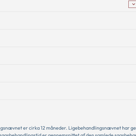
ingsnævnet er cirka 12 måneder. Ligebehandlingsnævnet har 
e sagsbehandlingstid er gennemsnittet af den samlede sagsbeha