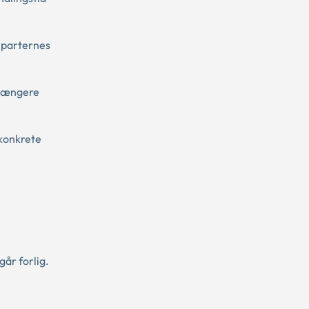
t parternes
 længere
 konkrete
går forlig.