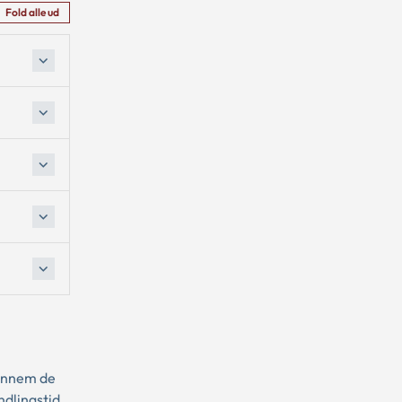
Fold alle ud
gennem de
ndlingstid