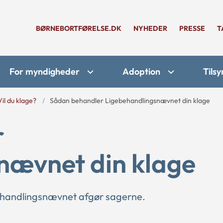
BØRNEBORTFØRELSE.DK
NYHEDER
PRESSE
T
For myndigheder
Adoption
Tilsy
Vil du klage?
Sådan behandler Ligebehandlingsnævnet din klage
r
nævnet din klage
ehandlingsnævnet afgør sagerne.