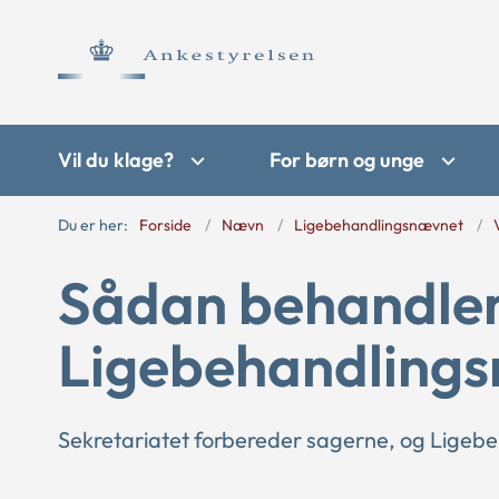
Vil du klage?
For børn og unge
Du er her:
Forside
Nævn
Ligebehandlingsnævnet
Sådan behandle
Ligebehandlings
Sekretariatet forbereder sagerne, og Ligeb