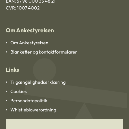
EAN: 57 98 000 35 48 21
CVR: 1007 4002
Om Ankestyrelsen
Om Ankestyrelsen
Blanketter og kontaktformularer
Links
Tilgængelighedserklæring
Cookies
Persondatapolitik
Whistleblowerordning