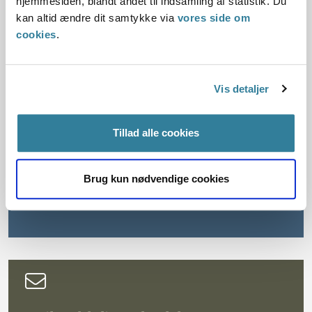
hjemmesiden, blandt andet til indsamling af statistik. Du
bestemmelserne.
kan altid ændre dit samtykke via
vores side om
cookies
.
Ankestyrelsens undersøgelse består af:
En spørgeskemaundersøgelse blandt alle
Vis detaljer
landets kommuner. 92 kommuner har besvaret
spørgeskemaet.
Tillad alle cookies
Kvalitative interview i syv kommuner.
Interviewene er foretaget med ledere og
sagsbehandlere, der arbejder med
Brug kun nødvendige cookies
servicelovens §§ 82 a-c. Samlet set har
Ankestyrelsen gennemført 14 interview.