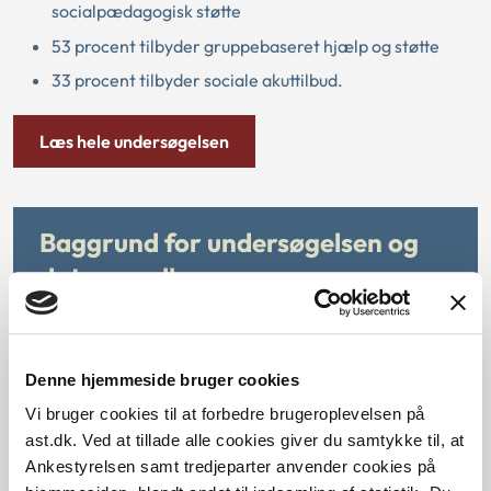
socialpædagogisk støtte
53 procent tilbyder gruppebaseret hjælp og støtte
33 procent tilbyder sociale akuttilbud.
Læs hele undersøgelsen
Baggrund for undersøgelsen og
datagrundlag
Siden 1. januar 2018 har servicelovens § 82 a-c givet
kommuner mulighed for at bevilge forebyggende
hjælp og støtte til voksne med nedsat psykisk eller
Denne hjemmeside bruger cookies
fysisk funktionsevne eller sociale problemer og til
Vi bruger cookies til at forbedre brugeroplevelsen på
personer, der er i risiko for at udvikle
ast.dk. Ved at tillade alle cookies giver du samtykke til, at
funktionsnedsættelse eller sociale problemer. Det er
Ankestyrelsen samt tredjeparter anvender cookies på
frivilligt for kommunerne, om de vil gøre brug af