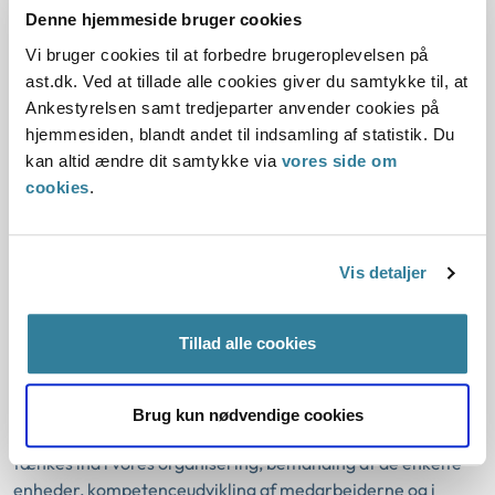
Ankestyrelsens skal fremstå som én enhed i de konkrete
Denne hjemmeside bruger cookies
afgørelser og i forbindelse med dialogaktiviteter og
Vi bruger cookies til at forbedre brugeroplevelsen på
praksiskoordinering. Derudover skal vi med en
ast.dk. Ved at tillade alle cookies giver du samtykke til, at
helhedsorienteret tilgang træffe korrekte afgørelser af
Ankestyrelsen samt tredjeparter anvender cookies på
faglig høj kvalitet.
hjemmesiden, blandt andet til indsamling af statistik. Du
kan altid ændre dit samtykke via
vores side om
Høj faglig kvalitet kræver, at vi i Ankestyrelsen har en stærk
cookies
.
læringskultur, et højt juridisk niveau, og at vi deler viden
internt. Vi arbejder derfor blandt andet med fælles
oplæringsforløb, feedback og med at måle kvaliteten af
Vis detaljer
vores afgørelser.
Men med den brede vifte af sagsområder, vi behandler, og
Tillad alle cookies
med den høje grad af detailregulering er det nødvendigt
også at have fokus på at undgå juridisk silotænkning. Vi skal
i stedet have en helhedsorienteret tilgang til
Brug kun nødvendige cookies
sagsbehandlingen og til dialogen med borgeren. Det skal
tænkes ind i vores organisering, bemanding af de enkelte
enheder, kompetenceudvikling af medarbejderne og i