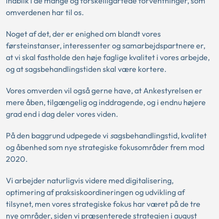
indblik i de mange og forskelligartede forventninger, som
omverdenen har til os.
Noget af det, der er enighed om blandt vores
førsteinstanser, interessenter og samarbejdspartnere er,
at vi skal fastholde den høje faglige kvalitet i vores arbejde,
og at sagsbehandlingstiden skal være kortere.
Vores omverden vil også gerne have, at Ankestyrelsen er
mere åben, tilgængelig og inddragende, og i endnu højere
grad end i dag deler vores viden.
På den baggrund udpegede vi
s
agsbehandlingstid, kvalitet
og åbenhed som nye strategiske fokusområder frem mod
2020.
Vi arbejder naturligvis videre med digitalisering,
optimering af praksiskoordineringen og udvikling af
tilsynet, men vores strategiske fokus har været på de tre
nye områder, siden vi præsenterede strategien i august