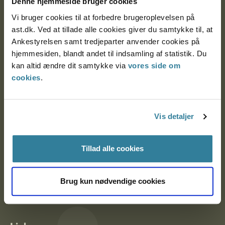
Denne hjemmeside bruger cookies
Vi bruger cookies til at forbedre brugeroplevelsen på
ast.dk. Ved at tillade alle cookies giver du samtykke til, at
Ankestyrelsen Aalborg
Ankestyrelsen samt tredjeparter anvender cookies på
hjemmesiden, blandt andet til indsamling af statistik. Du
kan altid ændre dit samtykke via
vores side om
Ankestyrelsen København
cookies
.
EAN: 57 98 000 35 48 21
Vis detaljer
CVR: 1007 4002
Tillad alle cookies
Om Ankestyrelsen
Om Ankestyrelsen
Brug kun nødvendige cookies
Blanketter og kontaktformularer