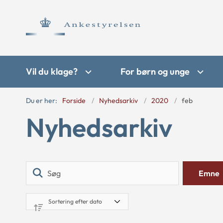
Vil du klage?
For børn og unge
Du er her:
Forside
Nyhedsarkiv
2020
feb
Nyhedsarkiv
Søg
Emne