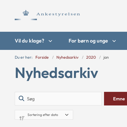
Vil du klage?
For børn og unge
Du er her:
Forside
Nyhedsarkiv
2020
jan
Nyhedsarkiv
Søg
Emne