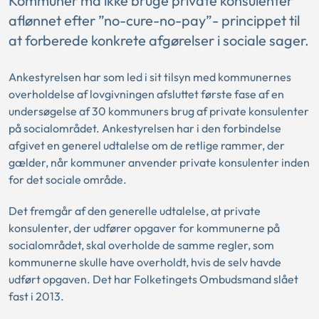
Kommuner må ikke bruge private konsulenter
aflønnet efter ”no-cure-no-pay”- princippet til
at forberede konkrete afgørelser i sociale sager.
Ankestyrelsen har som led i sit tilsyn med kommunernes
overholdelse af lovgivningen afsluttet første fase af en
undersøgelse af 30 kommuners brug af private konsulenter
på socialområdet. Ankestyrelsen har i den forbindelse
afgivet en generel udtalelse om de retlige rammer, der
gælder, når kommuner anvender private konsulenter inden
for det sociale område.
Det fremgår af den generelle udtalelse, at private
konsulenter, der udfører opgaver for kommunerne på
socialområdet, skal overholde de samme regler, som
kommunerne skulle have overholdt, hvis de selv havde
udført opgaven. Det har Folketingets Ombudsmand slået
fast i 2013.