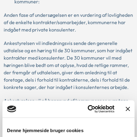
kommuner:
Anden fase af undersøgelsen er en vurdering af lovligheden
af de enkelte kontrakter/samarbejder, kommunerne har
indgået med private konsulenter.
Ankestyrelsen vil indledningsvis sende den generelle
udtalelse og en høring til de 30 kommuner, som har indgået
kontrakter med konsulenter. De 30 kommuner vil med
høringen blive bedt om at oplyse, hvad de retlige rammer,
der fremgår af udtalelsen, giver dem anledning til at
foretage, dels i forhold til kontrakterne, dels i forhold til de
konkrete sager, der har indgået i konsulenternes arbejde.
Ankestyrelsen vil på baggrund af kommunernes svar tage
stilling til, om der er anledning til at foretage sig yderligere i
forhold til den enkelte kommune. Ankestyrelsen vil i den
forbindelse også inddrage spørgsmål om kommunernes
forpligtelse til at genoptage sager, hvor der er truffet
Denne hjemmeside bruger cookies