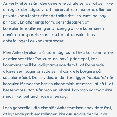
Ankestyrelsen slår i den generelle udtalelse fast, at der ikke
er regler, der i sig selv forhindrer, at kommunerne aflønner
private konsulenter efter det såkaldte ”no-cure-no-pay-
princip”. En aflønningsform, der indebærer, at
konsulentens aflønning er afhængig af, om kommunen
opnår en besparelse som resultat af konsulentens
anbefalinger i de konkrete sager.
Men Ankestyrelsen slår samtidig fast, at hvis konsulenterne
er aflønnet efter ”no-cure-no-pay”-princippet, kan
kommunerne ikke lovligt anvende dem til at forberede
afgørelser i sager om ydelser til konkrete borgere på
socialområdet. Det skyldes, at der foreligger
inhabilitet,
når
konsulentfirmaerne har en økonomisk interesse i at nå til et
bestemt resultat. Når man er inhabil, kan man normalt ikke
medvirke i behandlingen af en sag.
I den generelle udtalelse slår Ankestyrelsen endvidere fast,
at lignende problemstillinger ikke gør sig gældende, hvis