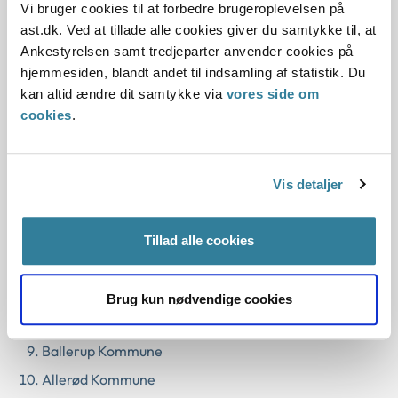
afgørelse med medvirken af private konsulenter.
Vi bruger cookies til at forbedre brugeroplevelsen på
ast.dk. Ved at tillade alle cookies giver du samtykke til, at
Ankestyrelsen samt tredjeparter anvender cookies på
Disse 30 kommuner indgår i
hjemmesiden, blandt andet til indsamling af statistik. Du
undersøgelsen:
kan altid ændre dit samtykke via
vores side om
cookies
.
Vejen Kommune
Sorø Kommune
Assens Kommune
Vis detaljer
Stevns Kommune
Albertslund Kommune
Tillad alle cookies
Odsherred Kommune
Furesø Kommune
Brug kun nødvendige cookies
Fredericia Kommune
Ballerup Kommune
Allerød Kommune