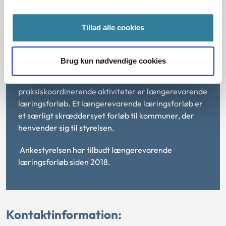
læringsforløb i kommunerne. Arbejdet med at sikre
en ensartet og korrekt sagsbehandling af borgernes
Tillad alle cookies
sager landet over kaldes
praksiskoordinering
.
Ankestyrelsen har ansvaret for at koordinere
Brug kun nødvendige cookies
kommunernes praksis på social- og
beskæftigelsesområdet. En af Ankestyrelsens
praksiskoordinerende aktiviteter er længerevarende
læringsforløb. Et længerevarende læringsforløb er
et særligt skræddersyet forløb til kommuner, der
henvender sig til styrelsen.
Ankestyrelsen har tilbudt længerevarende
læringsforløb siden 2018.
Kontaktinformation: