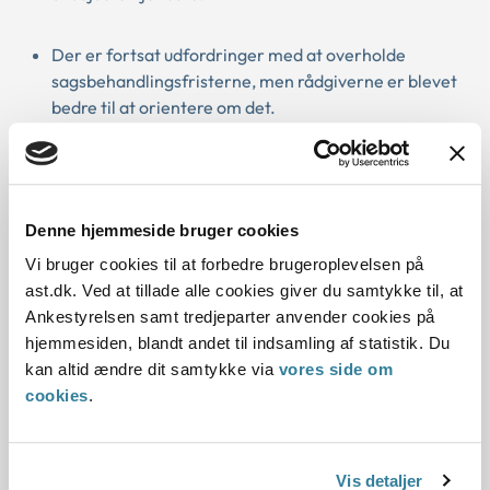
Der er fortsat udfordringer med at overholde
sagsbehandlingsfristerne, men rådgiverne er blevet
bedre til at orientere om det.
Der er også fortsat udfordringer med at vurdere, om
de ansøgte udgifter er merudgifter eller ej.
Denne hjemmeside bruger cookies
Vi bruger cookies til at forbedre brugeroplevelsen på
Om længerevarende
ast.dk. Ved at tillade alle cookies giver du samtykke til, at
Ankestyrelsen samt tredjeparter anvender cookies på
læringsforløb:
hjemmesiden, blandt andet til indsamling af statistik. Du
kan altid ændre dit samtykke via
vores side om
Hvert år behandler Ankestyrelsen cirka 55.000
cookies
.
klagesager. Styrelsen bruger data og viden fra de
sager til at styrke kvaliteten af førsteinstansernes
afgørelser. Det gøres blandt andet ved at fastlægge
Vis detaljer
praksis i principmeddelelser og ved målrettede