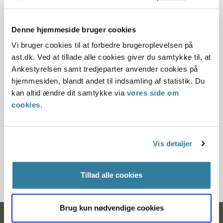
Registerdata hvorved udviklingen i det samlede
fravær fra 2014 til 2018 præsenteres
Denne hjemmeside bruger cookies
En spørgeskemaundersøgelse blandt seks
Vi bruger cookies til at forbedre brugeroplevelsen på
kommuner og seks sprogcentre
ast.dk. Ved at tillade alle cookies giver du samtykke til, at
Fokusgruppeinterview med seks kommuner og
Ankestyrelsen samt tredjeparter anvender cookies på
seks sprogcentre
hjemmesiden, blandt andet til indsamling af statistik. Du
kan altid ændre dit samtykke via
vores side om
cookies
.
Vis detaljer
Tilmeld dig nyhedsbrev
Tillad alle cookies
Brug kun nødvendige cookies