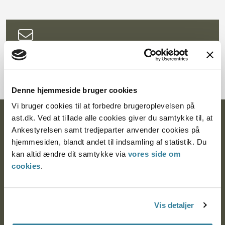
Tilmeld dig nyhedsbrev
Denne hjemmeside bruger cookies
Vi bruger cookies til at forbedre brugeroplevelsen på
ast.dk. Ved at tillade alle cookies giver du samtykke til, at
Ankestyrelsen
Ankestyrelsen samt tredjeparter anvender cookies på
Postadresse:
hjemmesiden, blandt andet til indsamling af statistik. Du
kan altid ændre dit samtykke via
vores side om
Nytorv 7, 2. sal
cookies
.
9000 Aalborg
Vis detaljer
Ankestyrelsen Aalborg