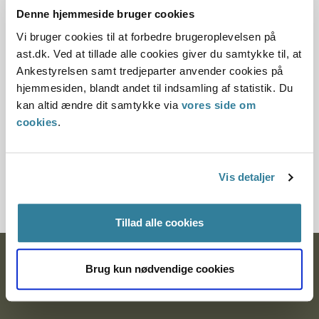
Redegørelse om behandling af
Denne hjemmeside bruger cookies
klagesager fra Arbejdsmarkedets
Vi bruger cookies til at forbedre brugeroplevelsen på
Erhvervssikring 2019
ast.dk. Ved at tillade alle cookies giver du samtykke til, at
Ankestyrelsen samt tredjeparter anvender cookies på
06-10-2020
hjemmesiden, blandt andet til indsamling af statistik. Du
Arbejdsskade
Redegørelse
kan altid ændre dit samtykke via
vores side om
cookies
.
Ankestyrelsen udarbejder hvert år en redegørelse om
sagsbehandlingen i Arbejdsmarkedets Erhvervssikring.
Redegørelsen indeholder statistik over de indkomne og
behandlede klagesager på arbejdsskadeområdet i løbet af
Vis detaljer
året.
Tillad alle cookies
Ankestyrelsen
Brug kun nødvendige cookies
Postadresse: