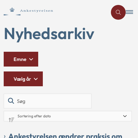
Nyhedsarkiv
Emne
Vælg år
Søg
Ankestyrelsen ændrer praksis om