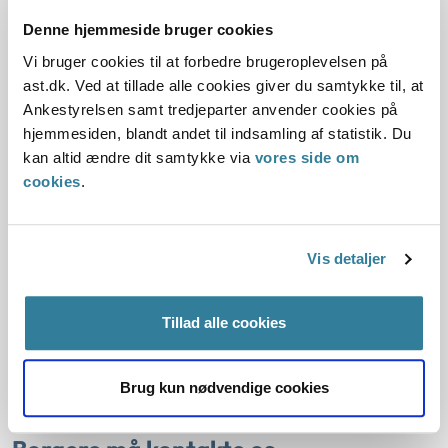
Ankestyrelsen har ikke offentliggjort principmeddelelser
Denne hjemmeside bruger cookies
på området, men vi har offentliggjort to temamødenotater
om emnet. Notaterne vil blive fjernet fra hjemmesiden.
Vi bruger cookies til at forbedre brugeroplevelsen på
ast.dk. Ved at tillade alle cookies giver du samtykke til, at
Ankestyrelsen samt tredjeparter anvender cookies på
Genoptagelse
hjemmesiden, blandt andet til indsamling af statistik. Du
kan altid ændre dit samtykke via
vores side om
Som konsekvens af praksisændringen skal Ankestyrelsen
cookies
.
og kommunerne genoptage de sager, som er truffet i
overensstemmelse med den tidligere praksis. Afgørelse om
genoptagelse skal træffes af den myndighed, der senest
Vis detaljer
har behandlet sagen.
Ankestyrelsen orienterer kommunerne og KL om vores
Tillad alle cookies
praksisændring. De enkelte kommuner skal herefter
vurdere, om de kan identificere sagerne, eller om de skal
vejlede lokalt om muligheden for at søge genoptagelse.
Brug kun nødvendige cookies