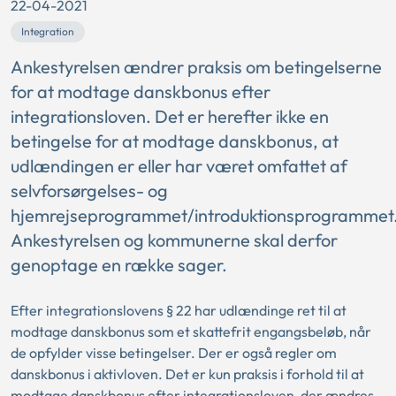
22-04-2021
Integration
Ankestyrelsen ændrer praksis om betingelserne
for at modtage danskbonus efter
integrationsloven. Det er herefter ikke en
betingelse for at modtage danskbonus, at
udlændingen er eller har været omfattet af
selvforsørgelses- og
hjemrejseprogrammet/introduktionsprogrammet
Ankestyrelsen og kommunerne skal derfor
genoptage en række sager.
Efter integrationslovens § 22 har udlændinge ret til at
modtage danskbonus som et skattefrit engangsbeløb, når
de opfylder visse betingelser. Der er også regler om
danskbonus i aktivloven. Det er kun praksis i forhold til at
modtage danskbonus efter integrationsloven, der ændres.