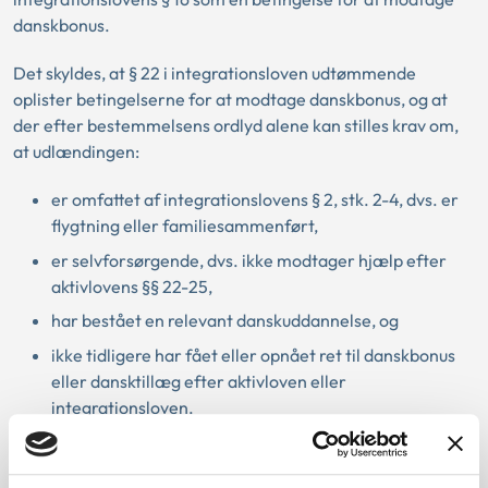
danskbonus.
Det skyldes, at § 22 i integrationsloven udtømmende
oplister betingelserne for at modtage danskbonus, og at
der efter bestemmelsens ordlyd alene kan stilles krav om,
at udlændingen:
er omfattet af integrationslovens § 2, stk. 2-4, dvs. er
flygtning eller familiesammenført,
er selvforsørgende, dvs. ikke modtager hjælp efter
aktivlovens §§ 22-25,
har bestået en relevant danskuddannelse, og
ikke tidligere har fået eller opnået ret til danskbonus
eller dansktillæg efter aktivloven eller
integrationsloven.
Ankestyrelsen vil derfor ændre sin praksis.